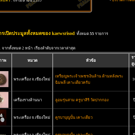
นสมัคร
: 09 เมษายน 2555
รเปิดประมูลทั้งหมดของ kaewsrisod
ทั้งหมด
55
รายการ
1 จากทั้งหมด 2 หน้า เรียงลำดับจากเวลาล่าสุด
ร
ปภาพ
หมวด
หัวข้อ
สู
เหรียญพระเจ้าเพชรเงินล้าน ด้านหลังพระ
พระเครื่อง จ.เชียงใหม่
1
ฉิมพลี เคาะเดียวครับ
เครื่องรางล้านนา
ลูอมรุ่นสาม ครูบาสิริ วัดปากกอง
ป
พระเครื่อง จ.เชียงใหม่
คูรบาบุญปั๋น เคาะเดียว
ป
พระเครื่อง จ.เชียงใหม่
คูรบาบุญปั๋น เคาะเดียว
ป