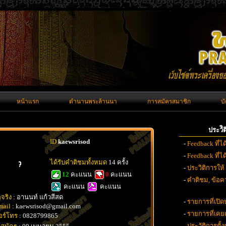
หน้าแรก
ตำนานพระล้านนา
การสมัครสมาชิก
บ
ประวั
ID
kaewsrisod
-
Feedback ที่ไ
-
Feedback ที่
ได้รับคำติชมทั้งหมด
14 ครั้ง
-
ประวิติการให้
12
คะแนน
0
คะแนน
-
คำติชม, ข้อคว
คะแนน
คะแนน
อจริง
: อานนท์ แก้วสีสด
-
รายการที่เปิด
mail
: kaewsrisod@gmail.com
-
รายการที่เค
อร์โทร
: 0828799865
-
ประวัติการตั้