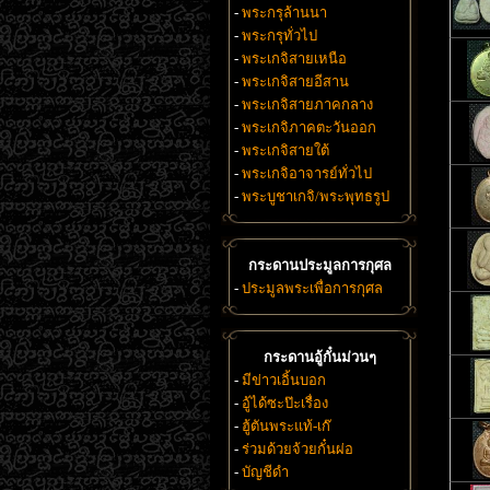
-
พระกรุล้านนา
-
พระกรุทั่วไป
-
พระเกจิสายเหนือ
-
พระเกจิสายอีสาน
-
พระเกจิสายภาคกลาง
-
พระเกจิภาคตะวันออก
-
พระเกจิสายใต้
-
พระเกจิอาจารย์ทั่วไป
-
พระบูชาเกจิ/พระพุทธรูป
กระดานประมูลการกุศล
-
ประมูลพระเพื่อการกุศล
กระดานอู้กั๋นม่วนๆ
-
มีข่าวเอิ้นบอก
-
อู้ได้ซะป๊ะเรื่อง
-
ฮู้ตันพระแท้-เก๊
-
ร่วมด้วยจ้วยกั๋นผ่อ
-
บัญชีดำ