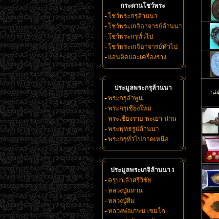
กระดานโชว์พระ
-
โชว์พระกรุล้านนา
-
โชว์พระเกจิอาจารย์ล้านนา
-
โชว์พระกรุทั่วไป
-
โชว์พระเกจิอาจารย์ทั่วไป
-
แอนติคและเครื่องราง
ประมูลพระกรุล้านนา
-
พระกรุลำพูน
-
พระกรุเชียงใหม่
-
พระเชียงราย-พะเยา-น่าน
-
พระพุทธรูปล้านนา
-
พระกรุทั่วไปภาคเหนือ
ประมูลพระเกจิล้านนา 1
-
ครูบาเจ้าศรีวิชัย
-
หลวงปู่แหวน
-
หลวงปู่สิม
-
หลวงพ่อเกษม เขมโก