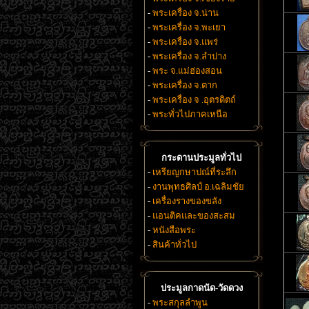
-
พระเครื่อง จ.น่าน
-
พระเครื่อง จ.พะเยา
-
พระเครื่อง จ.แพร่
-
พระเครื่อง จ.ลำปาง
-
พระ จ.แม่ฮ่องสอน
-
พระเครื่อง จ.ตาก
-
พระเครื่อง จ .อุตรดิตถ์
-
พระทั่วไปภาคเหนือ
กระดานประมูลทั่วไป
-
เหรียญกษาปณ์ที่ระลึก
-
งานพุทธศิลป์ อ.เฉลิมชัย
-
เครื่องรางของขลัง
-
แอนติคและของสะสม
-
หนังสือพระ
-
สินค้าทั่วไป
ประมูลกาดนัด-วัดดวง
-
พระสกุลลำพูน