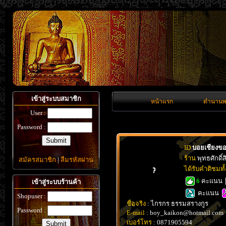
เข้าสู่ระบบสมาชิก
หน้าแรก
ตำนานพ
User :
Password :
ID
บอยเชียงข
ร้าน
พุทธศักดิ์สิ
สมัครสมาชิก
|
ลืมรหัสผ่าน
ได้รับคำติชมท
6
คะแนน
เข้าสู่ระบบร้านค้า
คะแนน
Shopuser :
ชื่อจริง
: ไกรกร ธรรมสรางกูร
Password :
E-mail
: boy_kaikon@hotmail.com
เบอร์โทร
: 0871905594