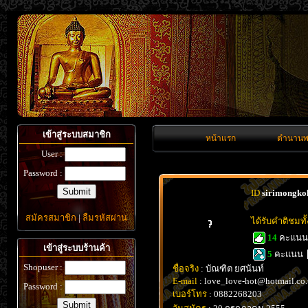
เข้าสู่ระบบสมาชิก
หน้าแรก
ตำนานพ
User :
Password :
ID
sirimongko
สมัครสมาชิก
|
ลืมรหัสผ่าน
ได้รับคำติชมท
14
คะแน
เข้าสู่ระบบร้านค้า
5
คะแนน
Shopuser :
ชื่อจริง
: บัณฑิต ยศนันท์
E-mail
: love_love-hot@hotmail.co.
Password :
เบอร์โทร
: 0882268203