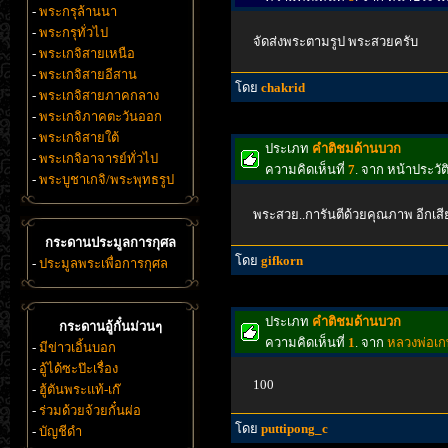
-
พระกรุล้านนา
-
พระกรุทั่วไป
จัดส่งพระตามรูป พระสวยครับ
-
พระเกจิสายเหนือ
-
พระเกจิสายอีสาน
โดย
chakrid
-
พระเกจิสายภาคกลาง
-
พระเกจิภาคตะวันออก
-
พระเกจิสายใต้
ประเภท
คำติชมด้านบวก
-
พระเกจิอาจารย์ทั่วไป
ความคิดเห็นที่
7
. จาก หน้าประวั
-
พระบูชาเกจิ/พระพุทธรูป
พระสวย..การันตีด้วยคุณภาพ อีกเส
กระดานประมูลการกุศล
โดย
gifkorn
-
ประมูลพระเพื่อการกุศล
ประเภท
คำติชมด้านบวก
กระดานอู้กั๋นม่วนๆ
ความคิดเห็นที่
1
. จาก
หลวงพ่อเกษ
-
มีข่าวเอิ้นบอก
-
อู้ได้ซะป๊ะเรื่อง
100
-
ฮู้ตันพระแท้-เก๊
-
ร่วมด้วยจ้วยกั๋นผ่อ
โดย
puttipong_c
-
บัญชีดำ