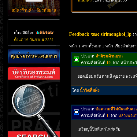
วันสมัคร
: 20 กรกฎาคม 2555
สมัครร้านค้า
|
ลืมรหัสผ่าน
เก็บสถิติโดย
Feedback ของ sirimongkol_lp
รว
ตั้งแต่ 16 กันยายน 2551
หน้า 1 จากทั้งหมด 1 หน้า เรียงลำดับจา
ประเภท
คำติชมด้านบวก
ความคิดเห็นที่
19
. จาก หน้าประ
ยอดเยี่ยมครับ ท่านนี้ คุยง่าย พระแ
โดย
น้ำวังเต็มฝั่ง
ประเภท
ข้อความที่ไม่มีผลกับค
ความคิดเห็นที่
1
. จาก
หลวงพ่อเก
เหรียญนี้ปิดที่เท่าไหร่ครับ