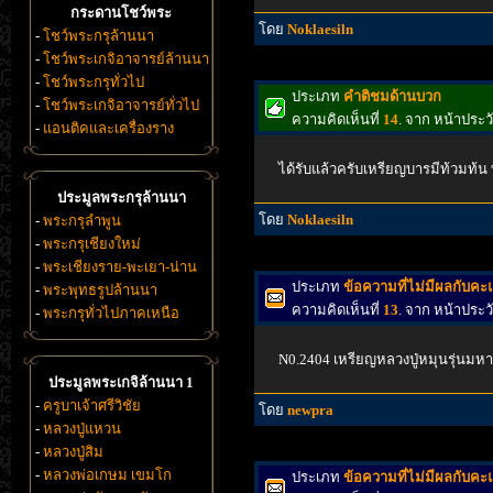
กระดานโชว์พระ
โดย
Noklaesiln
-
โชว์พระกรุล้านนา
-
โชว์พระเกจิอาจารย์ล้านนา
-
โชว์พระกรุทั่วไป
ประเภท
คำติชมด้านบวก
-
โชว์พระเกจิอาจารย์ทั่วไป
ความคิดเห็นที่
14
. จาก หน้าประ
-
แอนติคและเครื่องราง
ได้รับแล้วครับเหรียญบารมีท้วมท้น ท่
ประมูลพระกรุล้านนา
โดย
Noklaesiln
-
พระกรุลำพูน
-
พระกรุเชียงใหม่
-
พระเชียงราย-พะเยา-น่าน
ประเภท
ข้อความที่ไม่มีผลกับค
-
พระพุทธรูปล้านนา
ความคิดเห็นที่
13
. จาก หน้าประ
-
พระกรุทั่วไปภาคเหนือ
N0.2404 เหรียญหลวงปู่หมุนรุ่นมหา
ประมูลพระเกจิล้านนา 1
-
ครูบาเจ้าศรีวิชัย
โดย
newpra
-
หลวงปู่แหวน
-
หลวงปู่สิม
-
หลวงพ่อเกษม เขมโก
ประเภท
ข้อความที่ไม่มีผลกับค