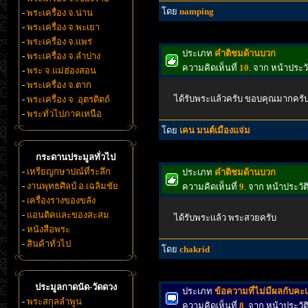
โดย
namping
-
พระเครื่อง จ.น่าน
-
พระเครื่อง จ.พะเยา
-
พระเครื่อง จ.แพร่
ประเภท
คำติชมด้านบวก
-
พระเครื่อง จ.ลำปาง
ความคิดเห็นที่
10
. จาก หน้าประ
-
พระ จ.แม่ฮ่องสอน
-
พระเครื่อง จ.ตาก
ได้รับพระแล้วครับ ขอบคุณมากครั
-
พระเครื่อง จ .อุตรดิตถ์
-
พระทั่วไปภาคเหนือ
โดย
เคน มนต์เมืองแจ่ม
กระดานประมูลทั่วไป
-
เหรียญกษาปณ์ที่ระลึก
ประเภท
คำติชมด้านบวก
-
งานพุทธศิลป์ อ.เฉลิมชัย
ความคิดเห็นที่
9
. จาก หน้าประวั
-
เครื่องรางของขลัง
-
แอนติคและของสะสม
ได้รับพระเเล้ว พระสวยครับ
-
หนังสือพระ
-
สินค้าทั่วไป
โดย
chakrid
ประมูลกาดนัด-วัดดวง
ประเภท
ข้อความที่ไม่มีผลกับค
-
พระสกุลลำพูน
ความคิดเห็นที่
8
. จาก หน้าประวั