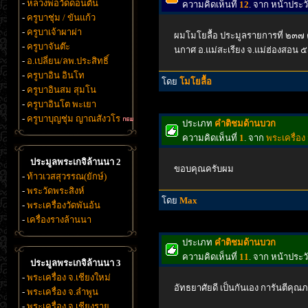
-
หลวงพ่อวัดดอนตัน
ความคิดเห็นที่
12
. จาก หน้าประ
-
ครูบาชุ่ม / ขันแก้ว
-
ครูบาเจ้าผาผ่า
ผมโมโยลื้อ ประมูลรายการที่ ๒๓๗ ครู
-
ครูบาจันต๊ะ
นกาศ อ.แม่สะเรียง จ.แม่ฮ่องสอน
-
อ.เปลี่ยน/ลพ.ประสิทธิ์
-
ครูบาอิน อินโท
โดย
โมโยลื้อ
-
ครูบาอินสม สุมโน
-
ครูบาอินโต พะเยา
-
ครูบาบุญชุ่ม ญาณสังวโร
ประเภท
คำติชมด้านบวก
ความคิดเห็นที่
1
. จาก
พระเครื่อง
ประมูลพระเกจิล้านนา 2
ขอบคุณครับผม
-
ท้าวเวสสุวรรณ(ยักษ์)
-
พระวัดพระสิงห์
โดย
Max
-
พระเครื่องวัดพันอ้น
-
เครื่องรางล้านนา
ประเภท
คำติชมด้านบวก
ความคิดเห็นที่
11
. จาก หน้าประ
ประมูลพระเกจิล้านนา 3
-
พระเครื่อง จ.เชียงใหม่
อัทธยาศัยดี เป็นกันเอง การันตีคุณภ
-
พระเครื่อง จ.ลำพูน
-
พระเครื่อง จ.เชียงราย