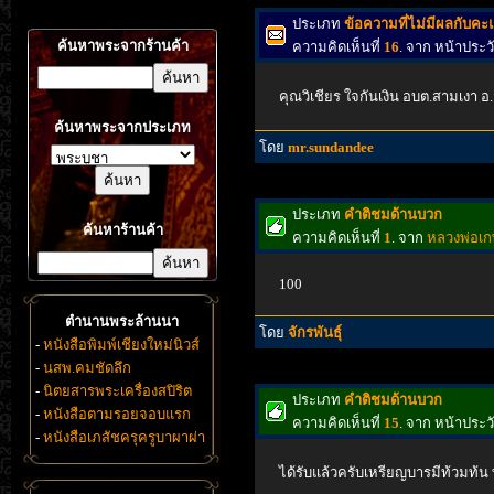
ประเภท
ข้อความที่ไม่มีผลกับค
ค้นหาพระจากร้านค้า
ความคิดเห็นที่
16
. จาก หน้าประ
คุณวิเชียร ใจกันเงิน อบต.สามเงา 
ค้นหาพระจากประเภท
โดย
mr.sundandee
ประเภท
คำติชมด้านบวก
ค้นหาร้านค้า
ความคิดเห็นที่
1
. จาก
หลวงพ่อเกษ
100
ตำนานพระล้านนา
โดย
จักรพันธุ์
-
หนังสือพิมพ์เชียงใหม่นิวส์
-
นสพ.คมชัดลึก
-
นิตยสารพระเครื่องสปิริต
ประเภท
คำติชมด้านบวก
-
หนังสือตามรอยจอบแรก
ความคิดเห็นที่
15
. จาก หน้าประ
-
หนังสือเภสัชครุครูบาผาผ่า
ได้รับแล้วครับเหรียญบารมีท้วมท้น ท่