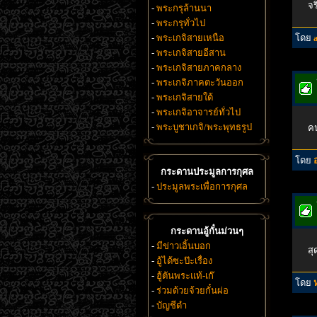
จร
-
พระกรุล้านนา
-
พระกรุทั่วไป
-
พระเกจิสายเหนือ
โดย
-
พระเกจิสายอีสาน
-
พระเกจิสายภาคกลาง
-
พระเกจิภาคตะวันออก
-
พระเกจิสายใต้
-
พระเกจิอาจารย์ทั่วไป
-
พระบูชาเกจิ/พระพุทธรูป
ค
โดย
กระดานประมูลการกุศล
-
ประมูลพระเพื่อการกุศล
กระดานอู้กั๋นม่วนๆ
-
มีข่าวเอิ้นบอก
สุ
-
อู้ได้ซะป๊ะเรื่อง
-
ฮู้ตันพระแท้-เก๊
โดย
-
ร่วมด้วยจ้วยกั๋นผ่อ
-
บัญชีดำ