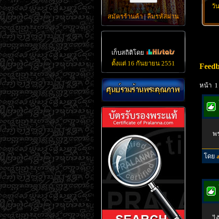
วั
สมัครร้านค้า
|
ลืมรหัสผ่าน
เก็บสถิติโดย
ตั้งแต่ 16 กันยายน 2551
Feed
หน้า 1
พร
โดย
ได