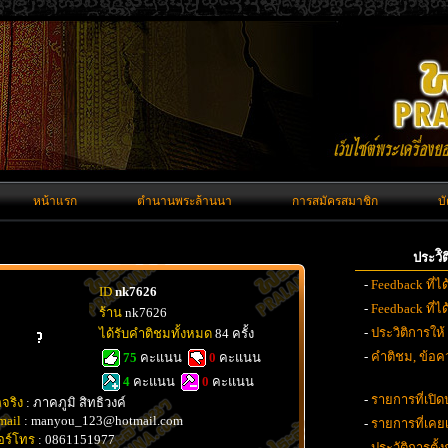
หน้าแรก
ตำนานพระล้านนา
การสมัครสมาชิก
บ
ประวั
-
Feedback ที่ไ
ID
nk7626
-
Feedback ที่
ร้าน
nk7626
-
ประวิติการให้
ได้รับคำติชมทั้งหมด
84 ครั้ง
-
คำติชม, ข้อคว
75
คะแนน
0
คะแนน
4
คะแนน
0
คะแนน
-
รายการที่เปิด
อจริง
: ภาคภูมิ สิทธิวงค์
mail
: manyou_123@hotmail.com
-
รายการที่เค
อร์โทร
: 0861151977
-
ประวัติการตั้