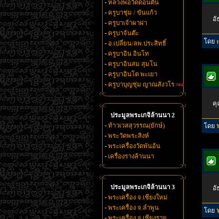
-
หลวงพ่อวัดดอนตัน
-
ครูบาชุ่ม / ขันแก้ว
อั
-
ครูบาเจ้าผาผ่า
-
ครูบาจันต๊ะ
โดย
-
อ.เปลี่ยน/ลพ.ประสิทธิ์
-
ครูบาอิน อินโท
-
ครูบาอินสม สุมโน
-
ครูบาอินโต พะเยา
-
ครูบาบุญชุ่ม ญาณสังวโร
คุ
ประมูลพระเกจิล้านนา 2
-
ท้าวเวสสุวรรณ(ยักษ์)
โดย
-
พระวัดพระสิงห์
-
พระเครื่องวัดพันอ้น
-
เครื่องรางล้านนา
ประมูลพระเกจิล้านนา 3
อั
-
พระเครื่อง จ.เชียงใหม่
-
พระเครื่อง จ.ลำพูน
โดย
-
พระเครื่อง จ.เชียงราย