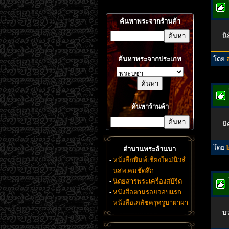
ค้นหาพระจากร้านค้า
นิ
ค้นหาพระจากประเภท
โดย
ค้นหาร้านค้า
มี
โดย
ตำนานพระล้านนา
-
หนังสือพิมพ์เชียงใหม่นิวส์
-
นสพ.คมชัดลึก
-
นิตยสารพระเครื่องสปิริต
-
หนังสือตามรอยจอบแรก
-
หนังสือเภสัชครุครูบาผาผ่า
บว