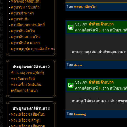
-
หลวงพ่อวัดดอนตัน
โดย
พรหมาจักรโก
-
ครูบาชุ่ม / ขันแก้ว
-
ครูบาเจ้าผาผ่า
-
ครูบาจันต๊ะ
ประเภท
คำติชมด้านบวก
-
อ.เปลี่ยน/ลพ.ประสิทธิ์
ความคิดเห็นที่
5
. จาก หน้าประว
-
ครูบาอิน อินโท
-
ครูบาอินสม สุมโน
-
ครูบาอินโต พะเยา
-
ครูบาบุญชุ่ม ญาณสังวโร
มาตรฐานสูง อัดแน่นด้วยคุณภาพ กา
โดย
derss
ประมูลพระเกจิล้านนา 2
-
ท้าวเวสสุวรรณ(ยักษ์)
-
พระวัดพระสิงห์
ประเภท
คำติชมด้านบวก
-
พระเครื่องวัดพันอ้น
ความคิดเห็นที่
4
. จาก หน้าประว
-
เครื่องรางล้านนา
คนหนุ่มไฟแรง เล่นพระแท้มาตรฐา
ประมูลพระเกจิล้านนา 3
โดย
kanung
-
พระเครื่อง จ.เชียงใหม่
-
พระเครื่อง จ.ลำพูน
-
พระเครื่อง จ.เชียงราย