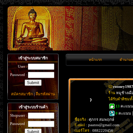
เข้าสู่ระบบสมาชิก
หน้าแรก
ตำนานพ
User :
Password :
ID
rooney198
ร้าน
หมูช้างเผื
สมัครสมาชิก
|
ลืมรหัสผ่าน
ได้รับคำติชมท
13
คะแน
เข้าสู่ระบบร้านค้า
0
คะแนน
Shopuser :
ชื่อจริง
: ศุภกร สมพฤกษ์
Password :
E-mail
: paanss@gmail.com
เบอร์โทร
: 0882220456