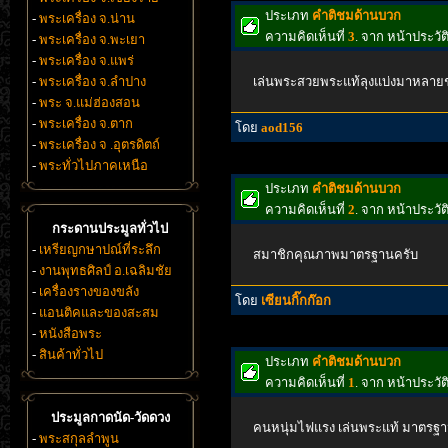
ประเภท
คำติชมด้านบวก
-
พระเครื่อง จ.น่าน
ความคิดเห็นที่
3
. จาก หน้าประว
-
พระเครื่อง จ.พะเยา
-
พระเครื่อง จ.แพร่
-
พระเครื่อง จ.ลำปาง
เล่นพระสวยพระแท้ลุงแบ่งมาหลายช
-
พระ จ.แม่ฮ่องสอน
-
พระเครื่อง จ.ตาก
โดย
aod156
-
พระเครื่อง จ .อุตรดิตถ์
-
พระทั่วไปภาคเหนือ
ประเภท
คำติชมด้านบวก
ความคิดเห็นที่
2
. จาก หน้าประว
กระดานประมูลทั่วไป
-
เหรียญกษาปณ์ที่ระลึก
สมาชิกคุณภาพมาตรฐานครับ
-
งานพุทธศิลป์ อ.เฉลิมชัย
-
เครื่องรางของขลัง
โดย
เซียนกิ๊กก๊อก
-
แอนติคและของสะสม
-
หนังสือพระ
-
สินค้าทั่วไป
ประเภท
คำติชมด้านบวก
ความคิดเห็นที่
1
. จาก หน้าประว
ประมูลกาดนัด-วัดดวง
คนหนุ่มไฟแรง เล่นพระแท้ มาตรฐา
-
พระสกุลลำพูน