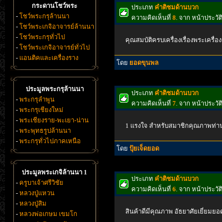
กระดานโชว์พระ
ประเภท
คำติชมด้านบวก
-
โชว์พระกรุล้านนา
ความคิดเห็นที่
8
. จาก หน้าประว
-
โชว์พระเกจิอาจารย์ล้านนา
-
โชว์พระกรุทั่วไป
คุณสมบัติครบเครื่องเรื่องพระเครื่อง
-
โชว์พระเกจิอาจารย์ทั่วไป
-
แอนติคและเครื่องราง
โดย
ยอดขุนพล
ประมูลพระกรุล้านนา
ประเภท
คำติชมด้านบวก
-
พระกรุลำพูน
ความคิดเห็นที่
7
. จาก หน้าประว
-
พระกรุเชียงใหม่
-
พระเชียงราย-พะเยา-น่าน
1 แรงใจ สำหรับสมาชิกคุณภาพท่านน
-
พระพุทธรูปล้านนา
-
พระกรุทั่วไปภาคเหนือ
โดย
ปุ้ยเจ็ดยอด
ประมูลพระเกจิล้านนา 1
ประเภท
คำติชมด้านบวก
-
ครูบาเจ้าศรีวิชัย
ความคิดเห็นที่
6
. จาก หน้าประว
-
หลวงปู่แหวน
-
หลวงปู่สิม
สินค้าดีมีคุณภาพ อัธยาศัยเยี่ยมยอ
-
หลวงพ่อเกษม เขมโก