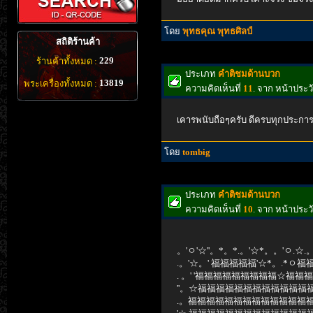
โดย
พุทธคุณ พุทธศิลป์
สถิติร้านค้า
229
ร้านค้าทั้งหมด :
ประเภท
คำติชมด้านบวก
13819
พระเครื่องทั้งหมด :
ความคิดเห็นที่
11
. จาก หน้าประ
เคารพนับถือๆครับ ดีครบทุกประกา
โดย
tombig
ประเภท
คำติชมด้านบวก
ความคิดเห็นที่
10
. จาก หน้าประ
。'ㅇ'☆''。*。*.。'☆*。。'ㅇ.☆.。'
.。'☆。' 福福福福福'☆*。.*ㅇ福福
. 。' '福福福福福福福福福☆福福福福
''。☆福福福福福福福福福福福福福
.。福福福福福福福福福福福福福福