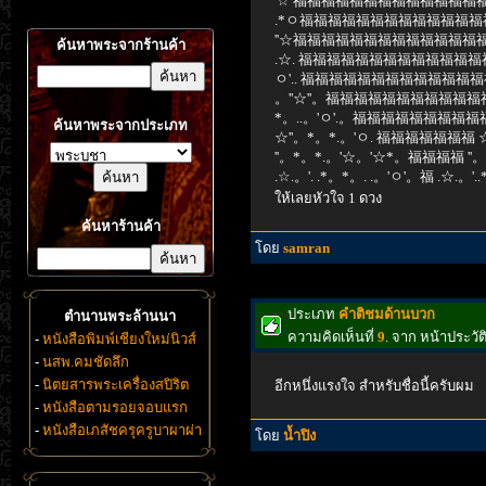
'☆ 福福福福福福福福福福福福福福
.*ㅇ福福福福福福福福福福福福福
''☆福福福福福福福福福福福福福福
ค้นหาพระจากร้านค้า
.☆. 福福福福福福福福福福福福福
ㅇ'.. 福福福福福福福福福福福福福
。''☆''。福福福福福福福福福福福福
*。..。'ㅇ'.。福福福福福福福福福福福
ค้นหาพระจากประเภท
☆''。*。*.。'ㅇ. 福福福福福福福 ☆'
''。*。*.。'☆。'☆*。福福福福 ''
.☆.。'. .*。*。. .。'ㅇ'。福 .☆.。'.
ให้เลยหัวใจ 1 ดวง
ค้นหาร้านค้า
โดย
samran
ประเภท
คำติชมด้านบวก
ตำนานพระล้านนา
ความคิดเห็นที่
9
. จาก หน้าประว
-
หนังสือพิมพ์เชียงใหม่นิวส์
-
นสพ.คมชัดลึก
-
นิตยสารพระเครื่องสปิริต
อีกหนึ่งแรงใจ สำหรับชื่อนี้ครับผม
-
หนังสือตามรอยจอบแรก
-
หนังสือเภสัชครุครูบาผาผ่า
โดย
น้ำปิง