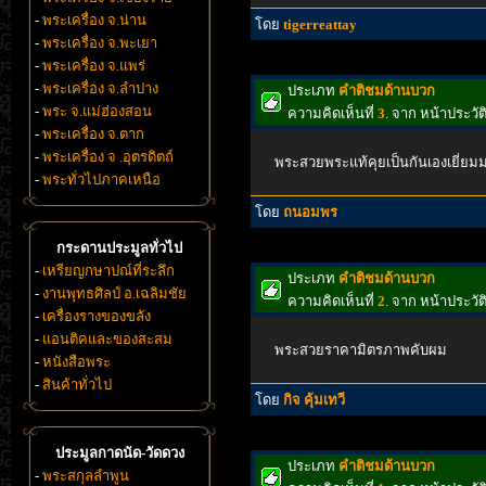
-
พระเครื่อง จ.น่าน
โดย
tigerreattay
-
พระเครื่อง จ.พะเยา
-
พระเครื่อง จ.แพร่
-
พระเครื่อง จ.ลำปาง
ประเภท
คำติชมด้านบวก
-
พระ จ.แม่ฮ่องสอน
ความคิดเห็นที่
3
. จาก หน้าประว
-
พระเครื่อง จ.ตาก
-
พระเครื่อง จ .อุตรดิตถ์
พระสวยพระแท้คุยเป็นกันเองเยี่ยม
-
พระทั่วไปภาคเหนือ
โดย
ถนอมพร
กระดานประมูลทั่วไป
-
เหรียญกษาปณ์ที่ระลึก
ประเภท
คำติชมด้านบวก
-
งานพุทธศิลป์ อ.เฉลิมชัย
ความคิดเห็นที่
2
. จาก หน้าประว
-
เครื่องรางของขลัง
-
แอนติคและของสะสม
พระสวยราคามิตรภาพคับผม
-
หนังสือพระ
-
สินค้าทั่วไป
โดย
กิจ คุ้มเทวี
ประมูลกาดนัด-วัดดวง
ประเภท
คำติชมด้านบวก
-
พระสกุลลำพูน