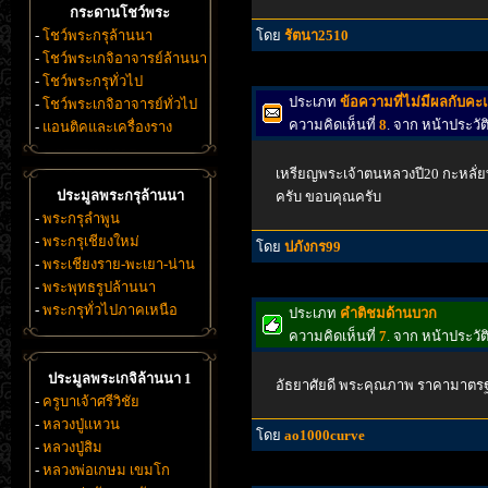
กระดานโชว์พระ
-
โชว์พระกรุล้านนา
โดย
รัตนา2510
-
โชว์พระเกจิอาจารย์ล้านนา
-
โชว์พระกรุทั่วไป
ประเภท
ข้อความที่ไม่มีผลกับค
-
โชว์พระเกจิอาจารย์ทั่วไป
ความคิดเห็นที่
8
. จาก หน้าประว
-
แอนติคและเครื่องราง
เหรียญพระเจ้าตนหลวงปี20 กะหลั่ย
ประมูลพระกรุล้านนา
ครับ ขอบคุณครับ
-
พระกรุลำพูน
-
พระกรุเชียงใหม่
โดย
ปภังกร99
-
พระเชียงราย-พะเยา-น่าน
-
พระพุทธรูปล้านนา
-
พระกรุทั่วไปภาคเหนือ
ประเภท
คำติชมด้านบวก
ความคิดเห็นที่
7
. จาก หน้าประว
ประมูลพระเกจิล้านนา 1
อัธยาศัยดี พระคุณภาพ ราคามาตรฐาน
-
ครูบาเจ้าศรีวิชัย
-
หลวงปู่แหวน
โดย
ao1000curve
-
หลวงปู่สิม
-
หลวงพ่อเกษม เขมโก