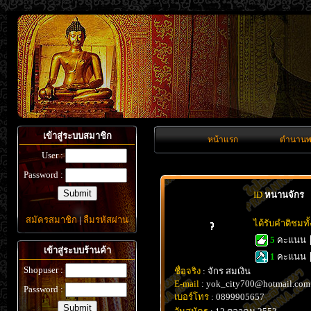
เข้าสู่ระบบสมาชิก
หน้าแรก
ตำนานพ
User :
Password :
ID
หนานจักร
สมัครสมาชิก
|
ลืมรหัสผ่าน
ได้รับคำติชมท
5
คะแนน
เข้าสู่ระบบร้านค้า
1
คะแนน
Shopuser :
ชื่อจริง
: จักร สมเงิน
E-mail
: yok_city700@hotmail.com
Password :
เบอร์โทร
: 0899905657