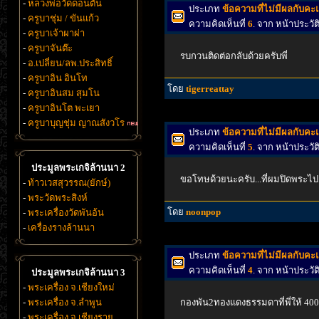
-
หลวงพ่อวัดดอนตัน
ประเภท
ข้อความที่ไม่มีผลกับค
-
ครูบาชุ่ม / ขันแก้ว
ความคิดเห็นที่
6
. จาก หน้าประว
-
ครูบาเจ้าผาผ่า
-
ครูบาจันต๊ะ
รบกวนติดต่อกลับด้วยครับพี่
-
อ.เปลี่ยน/ลพ.ประสิทธิ์
-
ครูบาอิน อินโท
โดย
tigerreattay
-
ครูบาอินสม สุมโน
-
ครูบาอินโต พะเยา
-
ครูบาบุญชุ่ม ญาณสังวโร
ประเภท
ข้อความที่ไม่มีผลกับค
ความคิดเห็นที่
5
. จาก หน้าประว
ประมูลพระเกจิล้านนา 2
ขอโทษด้วยนะครับ...ที่ผมปิดพระไป.
-
ท้าวเวสสุวรรณ(ยักษ์)
-
พระวัดพระสิงห์
โดย
noonpop
-
พระเครื่องวัดพันอ้น
-
เครื่องรางล้านนา
ประเภท
ข้อความที่ไม่มีผลกับค
ความคิดเห็นที่
4
. จาก หน้าประว
ประมูลพระเกจิล้านนา 3
-
พระเครื่อง จ.เชียงใหม่
-
พระเครื่อง จ.ลำพูน
กองพัน2ทองแดงธรรมดาที่พี่ให้ 400
-
พระเครื่อง จ.เชียงราย