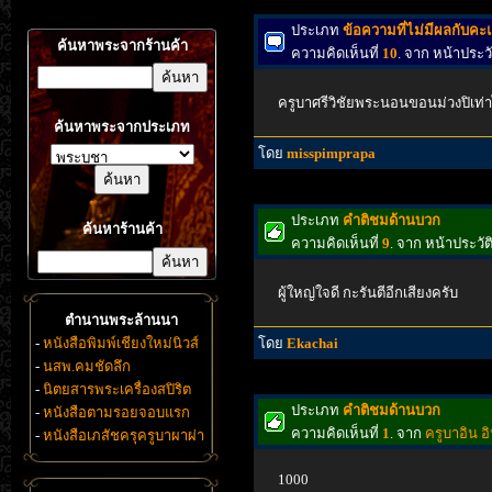
ประเภท
ข้อความที่ไม่มีผลกับค
ค้นหาพระจากร้านค้า
ความคิดเห็นที่
10
. จาก หน้าประ
ครูบาศรีวิชัยพระนอนขอนม่วงปิเท่
ค้นหาพระจากประเภท
โดย
misspimprapa
ประเภท
คำติชมด้านบวก
ค้นหาร้านค้า
ความคิดเห็นที่
9
. จาก หน้าประว
ผู้ใหญ่ใจดี กะรันตีอีกเสียงครับ
ตำนานพระล้านนา
-
หนังสือพิมพ์เชียงใหม่นิวส์
โดย
Ekachai
-
นสพ.คมชัดลึก
-
นิตยสารพระเครื่องสปิริต
ประเภท
คำติชมด้านบวก
-
หนังสือตามรอยจอบแรก
ความคิดเห็นที่
1
. จาก
ครูบาอิน อิ
-
หนังสือเภสัชครุครูบาผาผ่า
1000