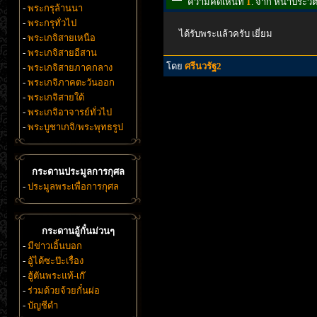
ความคิดเห็นที่
1
. จาก หน้าประว
-
พระกรุล้านนา
-
พระกรุทั่วไป
ได้รับพระแล้วครับ เยี่ยม
-
พระเกจิสายเหนือ
-
พระเกจิสายอีสาน
โดย
ศรีนวรัฐ2
-
พระเกจิสายภาคกลาง
-
พระเกจิภาคตะวันออก
-
พระเกจิสายใต้
-
พระเกจิอาจารย์ทั่วไป
-
พระบูชาเกจิ/พระพุทธรูป
กระดานประมูลการกุศล
-
ประมูลพระเพื่อการกุศล
กระดานอู้กั๋นม่วนๆ
-
มีข่าวเอิ้นบอก
-
อู้ได้ซะป๊ะเรื่อง
-
ฮู้ตันพระแท้-เก๊
-
ร่วมด้วยจ้วยกั๋นผ่อ
-
บัญชีดำ