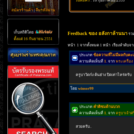
วันสมัคร
: 16 กุมภาพันธ์ 2553
สมัครร้านค้า
|
ลืมรหัสผ่าน
เก็บสถิติโดย
Feedback ของ อลังกาล้านนา
รวม
ตั้งแต่ 16 กันยายน 2551
หน้า 1 จากทั้งหมด 1 หน้า เรียงลำดับจา
ประเภท
ข้อความที่ไม่มีผลกับค
ความคิดเห็นที่
1
. จาก
พระเครื่อง 
ครูบาวัดก๋ง ต้นฮ่าง ปิดเท่าไหร่ครับ
โดย
winsor99
ประเภท
คำติชมด้านบวก
ความคิดเห็นที่
1
. จาก
ครูบาเจ้าศร
สวยครับ..