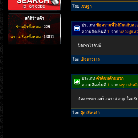
โดย
เชษฐา
สถิติร้านค้า
ประเภท
ข้อความที่ไม่มีผลกับค
229
ร้านค้าทั้งหมด :
ความคิดเห็นที่
1
. จาก
หลวงปู่แห
13811
พระเครื่องทั้งหมด :
ปิดเท่าไร่คับพี่
โดย
เด็จดาว140
ประเภท
คำติชมด้านบวก
ความคิดเห็นที่
1
. จาก
ครูบาจันต๊
จัดส่งพระรวดเร็ว พระสวยถูกใจครั
โดย
จุ๊ก เรือนจำ