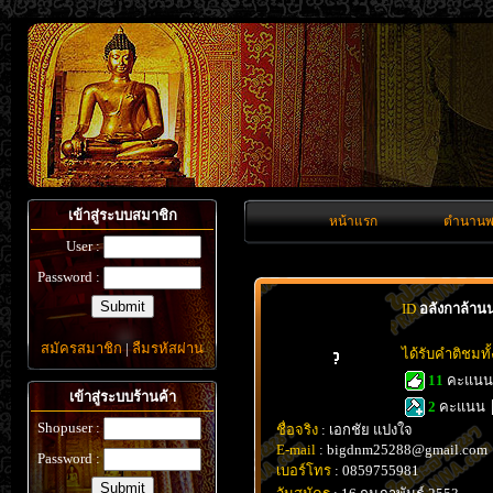
เข้าสู่ระบบสมาชิก
หน้าแรก
ตำนานพ
User :
Password :
ID
อลังกาล้าน
สมัครสมาชิก
|
ลืมรหัสผ่าน
ได้รับคำติชมท
11
คะแน
เข้าสู่ระบบร้านค้า
2
คะแนน
Shopuser :
ชื่อจริง
: เอกชัย แปงใจ
E-mail
: bigdnm25288@gmail.com
Password :
เบอร์โทร
: 0859755981