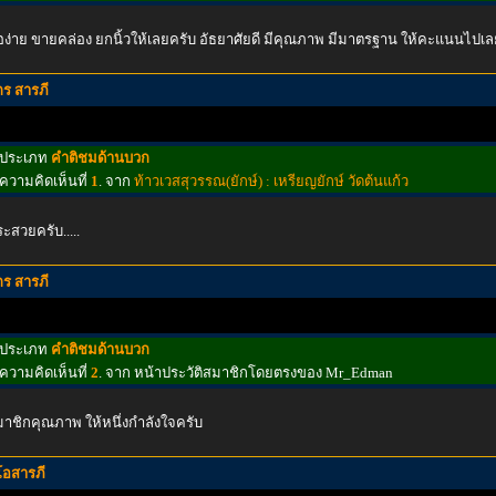
้อง่าย ขายคล่อง ยกนิ้วให้เลยครับ อัธยาศัยดี มีคุณภาพ มีมาตรฐาน ให้คะแนนไ
กร สารภี
ประเภท
คำติชมด้านบวก
ความคิดเห็นที่
1
. จาก
ท้าวเวสสุวรรณ(ยักษ์) : เหรียญยักษ์ วัดต้นแก้ว
ะสวยครับ.....
กร สารภี
ประเภท
คำติชมด้านบวก
ความคิดเห็นที่
2
. จาก หน้าประวัติสมาชิกโดยตรงของ Mr_Edman
าชิกคุณภาพ ให้หนึ่งกำลังใจครับ
โอสารภี