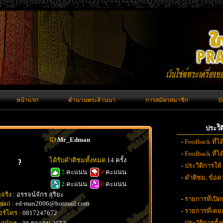
หน้าแรก
ตำนานพระล้านนา
การสมัครสมาชิก
บ
ประวั
ID
Mr_Edman
-
Feedback ที่ไ
-
Feedback ที่
ได้รับคำติชมทั้งหมด
14 ครั้ง
-
ประวิติการให้
7
คะแนน
0
คะแนน
-
คำติชม, ข้อคว
2
คะแนน
0
คะแนน
อจริง
: อรรจน์จักร สุริยะ
-
รายการที่เปิด
mail
: ed-man2006@hotmail.com
-
รายการที่เค
อร์โทร
: 0817247672
-
ประวัติการตั้