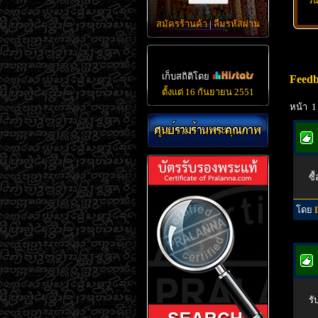
วั
สมัครร้านค้า
|
ลืมรหัสผ่าน
เก็บสถิติโดย
Feed
ตั้งแต่ 16 กันยายน 2551
หน้า 1
ซื
โดย
รั