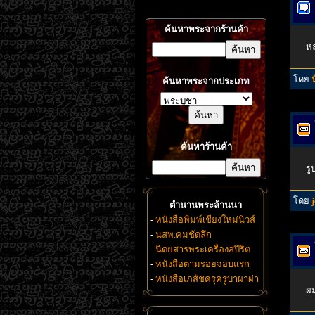
ค้นหาพระจากร้านค้า
หล
โดย
ค้นหาพระจากประเภท
ค้นหาร้านค้า
รู
โดย
ตำนานพระล้านนา
-
หนังสือพิมพ์เชียงใหม่นิวส์
-
นสพ.คมชัดลึก
-
นิตยสารพระเครื่องสปิริต
-
หนังสือตามรอยจอบแรก
-
หนังสือเภสัชครุครูบาผาผ่า
ผม