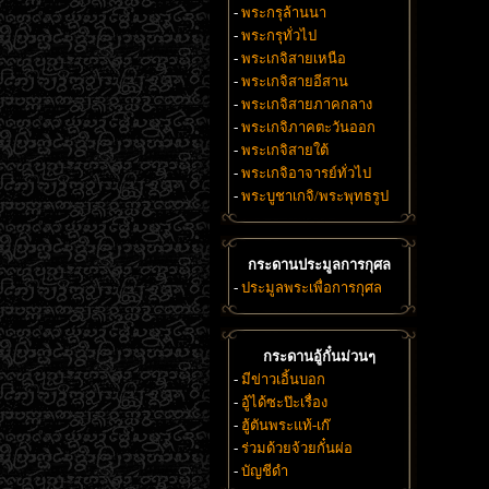
-
พระกรุล้านนา
-
พระกรุทั่วไป
-
พระเกจิสายเหนือ
-
พระเกจิสายอีสาน
-
พระเกจิสายภาคกลาง
-
พระเกจิภาคตะวันออก
-
พระเกจิสายใต้
-
พระเกจิอาจารย์ทั่วไป
-
พระบูชาเกจิ/พระพุทธรูป
กระดานประมูลการกุศล
-
ประมูลพระเพื่อการกุศล
กระดานอู้กั๋นม่วนๆ
-
มีข่าวเอิ้นบอก
-
อู้ได้ซะป๊ะเรื่อง
-
ฮู้ตันพระแท้-เก๊
-
ร่วมด้วยจ้วยกั๋นผ่อ
-
บัญชีดำ