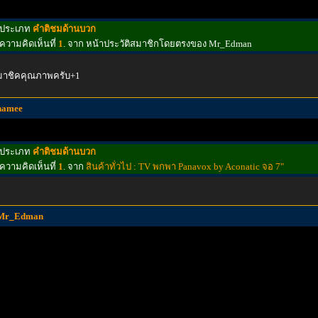
ประเภท
คำติชมด้านบวก
ความคิดเห็นที่
1
. จาก หน้าประวัติสมาชิกโดยตรงของ Mr_Edman
มาชิคคุณภาพครับ+1
hamee
ประเภท
คำติชมด้านบวก
ความคิดเห็นที่
1
. จาก
สินค้าทั่วไป : TV พกพา Panavox by Aconatic จอ 7"
Mr_Edman