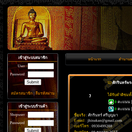
เข้าสู่ระบบสมาชิก
หน้าแรก
ตำนานพ
User :
Password :
ID
ศักรินทร์พระ
สมัครสมาชิก
|
ลืมรหัสผ่าน
ได้รับคำติชมท
0
คะแนน
เข้าสู่ระบบร้านค้า
0
คะแนน
Shopuser :
ชื่อจริง
: ศักรินทร์ ศรีบุญมา
E-mail
: jhinakan@gmail.com
Password :
เบอร์โทร
: 0930499288