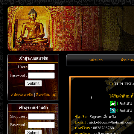
เข้าสู่ระบบสมาชิก
หน้าแรก
ตำนานพ
User :
Password :
ID
TUPLEKL
สมัครสมาชิก
|
ลืมรหัสผ่าน
ได้รับคำติชมท
1
คะแนน
เข้าสู่ระบบร้านค้า
0
คะแนน
Shopuser :
ชื่อจริง
: ธัญเทพ เอี่ยมป้อ
E-mail
: nick-ddcom@hotmail.com
Password :
เบอร์โทร
: 0828786768