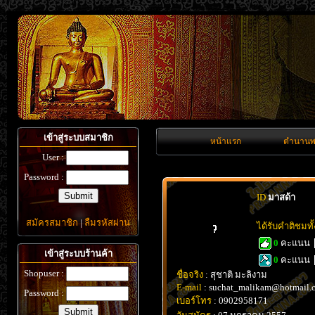
เข้าสู่ระบบสมาชิก
หน้าแรก
ตำนานพ
User :
Password :
ID
มาสด้า
สมัครสมาชิก
|
ลืมรหัสผ่าน
ได้รับคำติชมท
0
คะแนน
เข้าสู่ระบบร้านค้า
0
คะแนน
Shopuser :
ชื่อจริง
: สุชาติ มะลิงาม
E-mail
: suchat_malikam@hotmail.
Password :
เบอร์โทร
: 0902958171