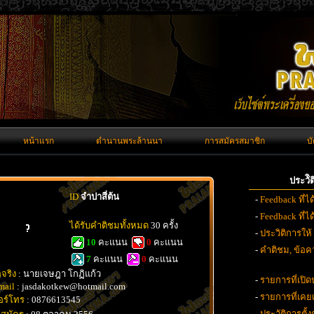
หน้าแรก
ตำนานพระล้านนา
การสมัครสมาชิก
บ
ประวั
ID
จำปาสี่ต้น
-
Feedback ที่ไ
-
Feedback ที่
ได้รับคำติชมทั้งหมด
30 ครั้ง
-
ประวิติการให้
10
คะแนน
0
คะแนน
-
คำติชม, ข้อคว
7
คะแนน
0
คะแนน
อจริง
: นายเจษฎา โกฏิแก้ว
-
รายการที่เปิด
mail
: jasdakotkew@hotmail.com
-
รายการที่เค
อร์โทร
: 0876613545
-
ประวัติการตั้