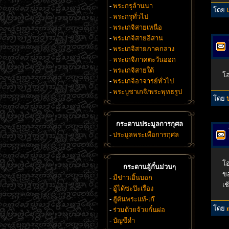
-
พระกรุล้านนา
โดย
-
พระกรุทั่วไป
-
พระเกจิสายเหนือ
-
พระเกจิสายอีสาน
-
พระเกจิสายภาคกลาง
-
พระเกจิภาคตะวันออก
-
พระเกจิสายใต้
โ
-
พระเกจิอาจารย์ทั่วไป
-
พระบูชาเกจิ/พระพุทธรูป
โดย
กระดานประมูลการกุศล
-
ประมูลพระเพื่อการกุศล
โอ
กระดานอู้กั๋นม่วนๆ
ขอ
-
มีข่าวเอิ้นบอก
เช
-
อู้ได้ซะป๊ะเรื่อง
-
ฮู้ตันพระแท้-เก๊
โดย
-
ร่วมด้วยจ้วยกั๋นผ่อ
-
บัญชีดำ