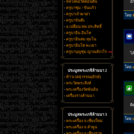
-
หลวงพ่อวัดดอนตัน
อ
-
ครูบาชุ่ม / ขันแก้ว
-
ครูบาเจ้าผาผ่า
โดย
-
ครูบาจันต๊ะ
-
อ.เปลี่ยน/ลพ.ประสิทธิ์
-
ครูบาอิน อินโท
-
ครูบาอินสม สุมโน
-
ครูบาอินโต พะเยา
-
ครูบาบุญชุ่ม ญาณสังวโร
ได
โดย
ประมูลพระเกจิล้านนา 2
-
ท้าวเวสสุวรรณ(ยักษ์)
-
พระวัดพระสิงห์
-
พระเครื่องวัดพันอ้น
-
เครื่องรางล้านนา
ติ
ประมูลพระเกจิล้านนา 3
โดย
-
พระเครื่อง จ.เชียงใหม่
-
พระเครื่อง จ.ลำพูน
-
พระเครื่อง จ.เชียงราย