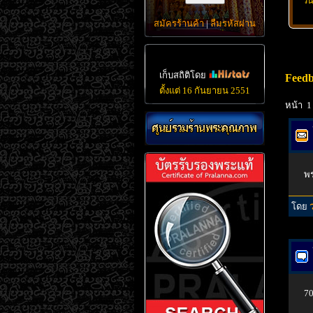
วั
สมัครร้านค้า
|
ลืมรหัสผ่าน
เก็บสถิติโดย
Feedb
ตั้งแต่ 16 กันยายน 2551
หน้า 1
พร
โดย
7