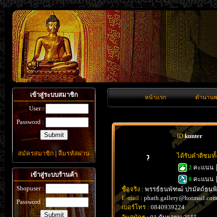
เข้าสู่ระบบสมาชิก
หน้าแรก
ตำนานพ
User :
Password :
ID
kunter
สมัครสมาชิก
|
ลืมรหัสผ่าน
ได้รับคำติชมท
2
คะแนน
เข้าสู่ระบบร้านค้า
0
คะแนน
Shopuser :
ชื่อจริง
: พรรธ์ธนพัฑฒ์ ปรมัตถ์ธนพิ
E-mail
: phath.gallery@hotmail.co
Password :
เบอร์โทร
: 0840939224