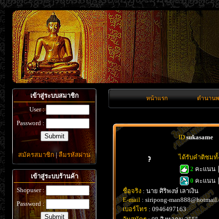
เข้าสู่ระบบสมาชิก
หน้าแรก
ตำนานพ
User :
Password :
ID
sukasame
สมัครสมาชิก
|
ลืมรหัสผ่าน
ได้รับคำติชมท
2
คะแนน
เข้าสู่ระบบร้านค้า
0
คะแนน
Shopuser :
ชื่อจริง
: นาย ศิริพงษ์ เลาเงิน
E-mail
: siripong-man888@hotmail
Password :
เบอร์โทร
: 0946497163