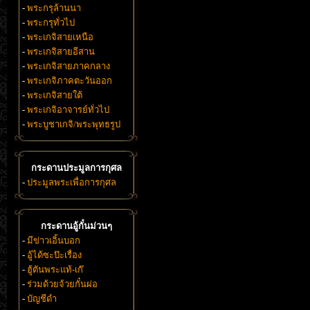
-
พระกรุล้านนา
-
พระกรุทั่วไป
-
พระเกจิสายเหนือ
-
พระเกจิสายอีสาน
-
พระเกจิสายภาคกลาง
-
พระเกจิภาคตะวันออก
-
พระเกจิสายใต้
-
พระเกจิอาจารย์ทั่วไป
-
พระบูชาเกจิ/พระพุทธรูป
กระดานประมูลการกุศล
-
ประมูลพระเพื่อการกุศล
กระดานอู้กั๋นม่วนๆ
-
มีข่าวเอิ้นบอก
-
อู้ได้ซะป๊ะเรื่อง
-
ฮู้ตันพระแท้-เก๊
-
ร่วมด้วยจ้วยกั๋นผ่อ
-
บัญชีดำ