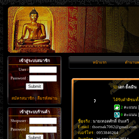
เข้าสู่ระบบสมาชิก
หน้าแรก
ตำนานพ
User :
Password :
ID
เอก ยั้งเมิน
สมัครสมาชิก
|
ลืมรหัสผ่าน
ได้รับคำติชมท
2
คะแนน
เข้าสู่ระบบร้านค้า
0
คะแนน
Shopuser :
ชื่อจริง
: นายเทอดศักดิ์ จันเสวี
E-mail
: thoetsak7062@gmail.com
Password :
เบอร์โทร
: 0953846264