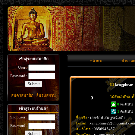
เข้าสู่ระบบสมาชิก
หน้าแรก
ตำนานพ
User :
Password :
ID
kengphrae
สมัครสมาชิก
|
ลืมรหัสผ่าน
ได้รับคำติชมท
0
คะแนน
เข้าสู่ระบบร้านค้า
1
คะแนน
Shopuser :
ชื่อจริง
: เอกรักษ์ สมบูรณ์เถกิง
E-mail
: kengphrae22@hotmail.com
Password :
เบอร์โทร
: 0856945457