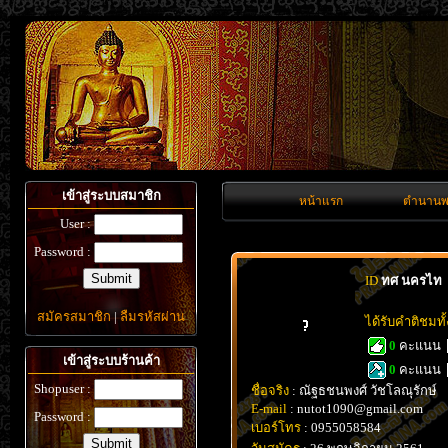
เข้าสู่ระบบสมาชิก
หน้าแรก
ตำนานพ
User :
Password :
ID
ทศ นครไท
สมัครสมาชิก
|
ลืมรหัสผ่าน
ได้รับคำติชมท
0
คะแนน
เข้าสู่ระบบร้านค้า
0
คะแนน
Shopuser :
ชื่อจริง
: ณัฐธชนพงศ์ วัชโลณุรักษ์
E-mail
: nutot1090@gmail.com
Password :
เบอร์โทร
: 0955058584