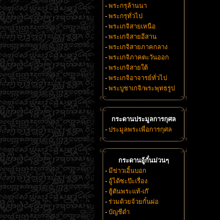
-
พระกรุล้านนา
-
พระกรุทั่วไป
-
พระเกจิสายเหนือ
-
พระเกจิสายอีสาน
-
พระเกจิสายภาคกลาง
-
พระเกจิภาคตะวันออก
-
พระเกจิสายใต้
-
พระเกจิอาจารย์ทั่วไป
-
พระบูชาเกจิ/พระพุทธรูป
กระดานประมูลการกุศล
-
ประมูลพระเพื่อการกุศล
กระดานอู้กั๋นม่วนๆ
-
มีข่าวเอิ้นบอก
-
อู้ได้ซะป๊ะเรื่อง
-
ฮู้ตันพระแท้-เก๊
-
ร่วมด้วยจ้วยกั๋นผ่อ
-
บัญชีดำ