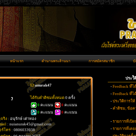
หน้าแรก
ตำนานพระล้านนา
การสมัครสมาชิก
บ
ประวั
ID
anurak47
-
Feedback ที่ไ
-
Feedback ที่
ได้รับคำติชมทั้งหมด
0 ครั้ง
-
ประวิติการให้
0
คะแนน
0
คะแนน
-
คำติชม, ข้อคว
0
คะแนน
0
คะแนน
อจริง
: อนุรักษ์ เต่าทอง
-
รายการที่เปิด
mail
: nuianurak45@gmail.com
-
รายการที่เค
อร์โทร
: 0806033938
-
ประวัติการตั้