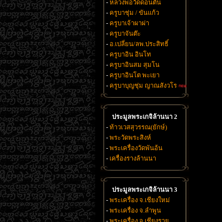
-
หลวงพ่อวัดดอนตัน
-
ครูบาชุ่ม / ขันแก้ว
-
ครูบาเจ้าผาผ่า
-
ครูบาจันต๊ะ
-
อ.เปลี่ยน/ลพ.ประสิทธิ์
-
ครูบาอิน อินโท
-
ครูบาอินสม สุมโน
-
ครูบาอินโต พะเยา
-
ครูบาบุญชุ่ม ญาณสังวโร
ประมูลพระเกจิล้านนา 2
-
ท้าวเวสสุวรรณ(ยักษ์)
-
พระวัดพระสิงห์
-
พระเครื่องวัดพันอ้น
-
เครื่องรางล้านนา
ประมูลพระเกจิล้านนา 3
-
พระเครื่อง จ.เชียงใหม่
-
พระเครื่อง จ.ลำพูน
-
พระเครื่อง จ.เชียงราย