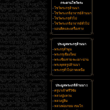
กระดานโชว์พระ
-
โชว์พระกรุล้านนา
-
โชว์พระเกจิอาจารย์ล้านนา
-
โชว์พระกรุทั่วไป
-
โชว์พระเกจิอาจารย์ทั่วไป
-
แอนติคและเครื่องราง
ประมูลพระกรุล้านนา
-
พระกรุลำพูน
-
พระกรุเชียงใหม่
-
พระเชียงราย-พะเยา-น่าน
-
พระพุทธรูปล้านนา
-
พระกรุทั่วไปภาคเหนือ
ประมูลพระเกจิล้านนา 1
-
ครูบาเจ้าศรีวิชัย
-
หลวงปู่แหวน
-
หลวงปู่สิม
-
หลวงพ่อเกษม เขมโก