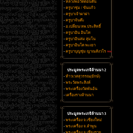
-
หลวงพ่อวัดดอนตัน
-
ครูบาชุ่ม / ขันแก้ว
-
ครูบาเจ้าผาผ่า
-
ครูบาจันต๊ะ
-
อ.เปลี่ยน/ลพ.ประสิทธิ์
-
ครูบาอิน อินโท
-
ครูบาอินสม สุมโน
-
ครูบาอินโต พะเยา
-
ครูบาบุญชุ่ม ญาณสังวโร
ประมูลพระเกจิล้านนา 2
-
ท้าวเวสสุวรรณ(ยักษ์)
-
พระวัดพระสิงห์
-
พระเครื่องวัดพันอ้น
-
เครื่องรางล้านนา
ประมูลพระเกจิล้านนา 3
-
พระเครื่อง จ.เชียงใหม่
-
พระเครื่อง จ.ลำพูน
-
พระเครื่อง จ.เชียงราย