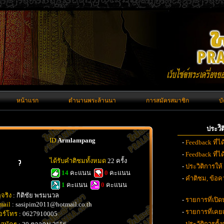
หน้าแรก
ตำนานพระล้านนา
การสมัครสมาชิก
บ
ประวั
ID
Armlampang
-
Feedback ที่ไ
-
Feedback ที่
ได้รับคำติชมทั้งหมด
22 ครั้ง
-
ประวิติการให้
14
คะแนน
0
คะแนน
-
คำติชม, ข้อคว
1
คะแนน
0
คะแนน
อจริง
: กิติชัย พรมนวล
-
รายการที่เปิด
mail
: sasipim2011@hotmail.co.th
-
รายการที่เค
อร์โทร
: 0627910005
-
ประวัติการตั้