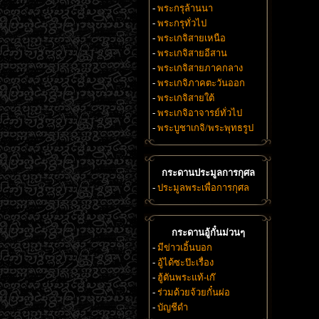
-
พระกรุล้านนา
-
พระกรุทั่วไป
-
พระเกจิสายเหนือ
-
พระเกจิสายอีสาน
-
พระเกจิสายภาคกลาง
-
พระเกจิภาคตะวันออก
-
พระเกจิสายใต้
-
พระเกจิอาจารย์ทั่วไป
-
พระบูชาเกจิ/พระพุทธรูป
กระดานประมูลการกุศล
-
ประมูลพระเพื่อการกุศล
กระดานอู้กั๋นม่วนๆ
-
มีข่าวเอิ้นบอก
-
อู้ได้ซะป๊ะเรื่อง
-
ฮู้ตันพระแท้-เก๊
-
ร่วมด้วยจ้วยกั๋นผ่อ
-
บัญชีดำ