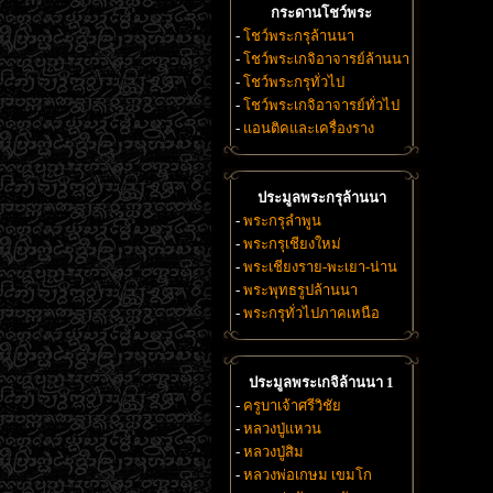
กระดานโชว์พระ
-
โชว์พระกรุล้านนา
-
โชว์พระเกจิอาจารย์ล้านนา
-
โชว์พระกรุทั่วไป
-
โชว์พระเกจิอาจารย์ทั่วไป
-
แอนติคและเครื่องราง
ประมูลพระกรุล้านนา
-
พระกรุลำพูน
-
พระกรุเชียงใหม่
-
พระเชียงราย-พะเยา-น่าน
-
พระพุทธรูปล้านนา
-
พระกรุทั่วไปภาคเหนือ
ประมูลพระเกจิล้านนา 1
-
ครูบาเจ้าศรีวิชัย
-
หลวงปู่แหวน
-
หลวงปู่สิม
-
หลวงพ่อเกษม เขมโก