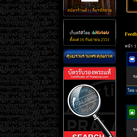
วั
สมัครร้านค้า
|
ลืมรหัสผ่าน
เก็บสถิติโดย
Feed
ตั้งแต่ 16 กันยายน 2551
หน้า 1
ข
โดย
ขอ