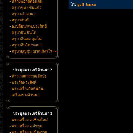
-
หลวงพ่อวัดดอนตัน
โดย
golf_barca
-
ครูบาชุ่ม / ขันแก้ว
-
ครูบาเจ้าผาผ่า
-
ครูบาจันต๊ะ
-
อ.เปลี่ยน/ลพ.ประสิทธิ์
-
ครูบาอิน อินโท
-
ครูบาอินสม สุมโน
-
ครูบาอินโต พะเยา
-
ครูบาบุญชุ่ม ญาณสังวโร
ประมูลพระเกจิล้านนา 2
-
ท้าวเวสสุวรรณ(ยักษ์)
-
พระวัดพระสิงห์
-
พระเครื่องวัดพันอ้น
-
เครื่องรางล้านนา
ประมูลพระเกจิล้านนา 3
-
พระเครื่อง จ.เชียงใหม่
-
พระเครื่อง จ.ลำพูน
-
พระเครื่อง จ.เชียงราย