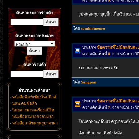
ความคิดเห็นที่
9
. จาก หน้าประวั
ค้นหาพระจากร้านค้า
รูปหล่อครูบาบุญปั้น เนื้อเงิน 950.-
โดย
somkiatneuro
ค้นหาพระจากประเภท
ประเภท
ข้อความที่ไม่มีผลกับค
ความคิดเห็นที่
8
. จาก หน้าประวั
ค้นหาร้านค้า
รบกวนขอเลข ems ครับ
โดย
Sangpan
ตำนานพระล้านนา
-
หนังสือพิมพ์เชียงใหม่นิวส์
ประเภท
ข้อความที่ไม่มีผลกับค
-
นสพ.คมชัดลึก
ความคิดเห็นที่
7
. จาก หน้าประวั
-
นิตยสารพระเครื่องสปิริต
-
หนังสือตามรอยจอบแรก
โอนค่าพระกลีบบัว ครูบาจันต๊ะให้แล
-
หนังสือเภสัชครุครูบาผาผ่า
ส่งมาที่ นายอาทิตย์ บ่อศีล