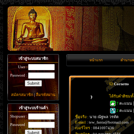
เข้าสู่ระบบสมาชิก
หน้าแรก
ตำนานพ
User :
Password :
ID
Cornetto
สมัครสมาชิก
|
ลืมรหัสผ่าน
ได้รับคำติชมท
7
คะแนน
เข้าสู่ระบบร้านค้า
2
คะแนน
Shopuser :
ชื่อจริง
: นาย ณัฐพล วรทัต
E-mail
: tew_fanta@hotmail.com
Password :
เบอร์โทร
: 0841697436