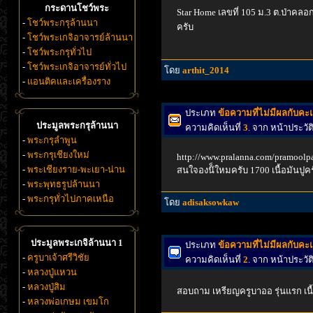
กระดานโชว์พระ
Star Home เลขที่ 105 ม.3 ต.ป่าคล
-
โชว์พระกรุล้านนา
ครับ
-
โชว์พระเกจิอาจารย์ล้านนา
-
โชว์พระกรุทั่วไป
-
โชว์พระเกจิอาจารย์ทั่วไป
โดย
arthit_2014
-
แอนติคและเครื่องราง
ประเภท
ข้อความที่ไม่มีผลกับค
ประมูลพระกรุล้านนา
ความคิดเห็นที่
3
. จาก หน้าประวั
-
พระกรุลำพูน
-
พระกรุเชียงใหม่
http://www.pralanna.com/pramool
-
พระเชียงราย-พะเยา-น่าน
สนใจองน๊็ใหมครับ 1700 เนื้อมันปู
-
พระพุทธรูปล้านนา
-
พระกรุทั่วไปภาคเหนือ
โดย
adisaksowkaw
ประมูลพระเกจิล้านนา 1
ประเภท
ข้อความที่ไม่มีผลกับค
-
ครูบาเจ้าศรีวิชัย
ความคิดเห็นที่
2
. จาก หน้าประวั
-
หลวงปู่แหวน
-
หลวงปู่สิม
สอบถาม เหรียญครูบาออ รุ่นแรก เนื
-
หลวงพ่อเกษม เขมโก