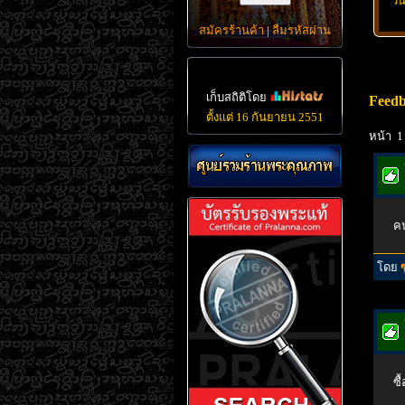
วั
สมัครร้านค้า
|
ลืมรหัสผ่าน
เก็บสถิติโดย
Feed
ตั้งแต่ 16 กันยายน 2551
หน้า 1
คน
โดย
ซ
ซื