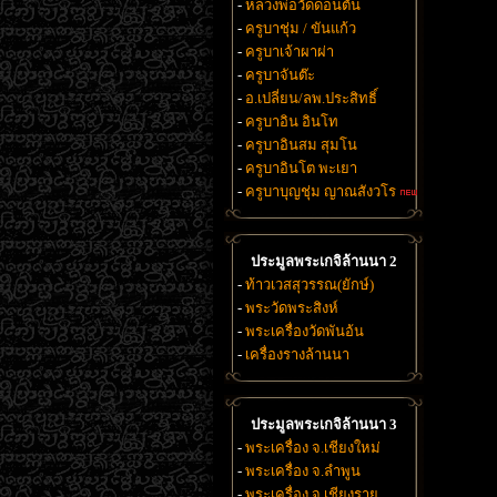
-
หลวงพ่อวัดดอนตัน
-
ครูบาชุ่ม / ขันแก้ว
-
ครูบาเจ้าผาผ่า
-
ครูบาจันต๊ะ
-
อ.เปลี่ยน/ลพ.ประสิทธิ์
-
ครูบาอิน อินโท
-
ครูบาอินสม สุมโน
-
ครูบาอินโต พะเยา
-
ครูบาบุญชุ่ม ญาณสังวโร
ประมูลพระเกจิล้านนา 2
-
ท้าวเวสสุวรรณ(ยักษ์)
-
พระวัดพระสิงห์
-
พระเครื่องวัดพันอ้น
-
เครื่องรางล้านนา
ประมูลพระเกจิล้านนา 3
-
พระเครื่อง จ.เชียงใหม่
-
พระเครื่อง จ.ลำพูน
-
พระเครื่อง จ.เชียงราย