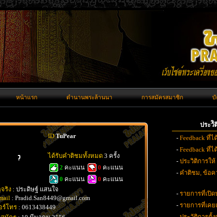
หน้าแรก
ตำนานพระล้านนา
การสมัครสมาชิก
บ
ประวั
ID
TuPear
-
Feedback ที่ไ
-
Feedback ที่
ได้รับคำติชมทั้งหมด
3 ครั้ง
-
ประวิติการให้
2
คะแนน
0
คะแนน
-
คำติชม, ข้อคว
0
คะแนน
0
คะแนน
อจริง
: ประดิษฐ์ แสนใจ
-
รายการที่เปิด
mail
: Pradid.San8449@gmail.com
-
รายการที่เค
อร์โทร
: 0613438449
-
ประวัติการตั้