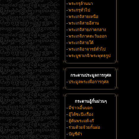
-
พระกรุล้านนา
-
พระกรุทั่วไป
-
พระเกจิสายเหนือ
-
พระเกจิสายอีสาน
-
พระเกจิสายภาคกลาง
-
พระเกจิภาคตะวันออก
-
พระเกจิสายใต้
-
พระเกจิอาจารย์ทั่วไป
-
พระบูชาเกจิ/พระพุทธรูป
กระดานประมูลการกุศล
-
ประมูลพระเพื่อการกุศล
กระดานอู้กั๋นม่วนๆ
-
มีข่าวเอิ้นบอก
-
อู้ได้ซะป๊ะเรื่อง
-
ฮู้ตันพระแท้-เก๊
-
ร่วมด้วยจ้วยกั๋นผ่อ
-
บัญชีดำ