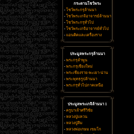
กระดานโชว์พระ
-
โชว์พระกรุล้านนา
-
โชว์พระเกจิอาจารย์ล้านนา
-
โชว์พระกรุทั่วไป
-
โชว์พระเกจิอาจารย์ทั่วไป
-
แอนติคและเครื่องราง
ประมูลพระกรุล้านนา
-
พระกรุลำพูน
-
พระกรุเชียงใหม่
-
พระเชียงราย-พะเยา-น่าน
-
พระพุทธรูปล้านนา
-
พระกรุทั่วไปภาคเหนือ
ประมูลพระเกจิล้านนา 1
-
ครูบาเจ้าศรีวิชัย
-
หลวงปู่แหวน
-
หลวงปู่สิม
-
หลวงพ่อเกษม เขมโก