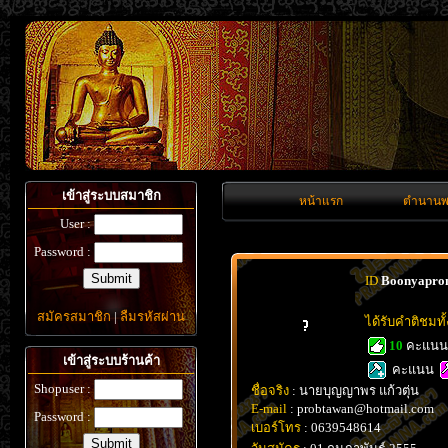
เข้าสู่ระบบสมาชิก
หน้าแรก
ตำนานพ
User :
Password :
ID
Boonyapro
สมัครสมาชิก
|
ลืมรหัสผ่าน
ได้รับคำติชมท
10
คะแน
เข้าสู่ระบบร้านค้า
คะแนน
Shopuser :
ชื่อจริง
: นายบุญญาพร แก้วตุ่น
E-mail
: probtawan@hotmail.com
Password :
เบอร์โทร
: 0639548614