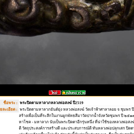
ชื่อพระ :
พระปิดตามหาลาภหลวงพ่อสงฆ์ ปี2519
ยละเอียด :
พระปิดตามหาลาภยันต์ยุ่ง หลวงพ่อสงฆ์ วัดเจ้าฟ้าศาลาลอย จ.ชุมพร ปี
สร้างเพื่อเป็นที่ระลึกในงานผูกพัทธสีมาวัดปากน้ำจังหวัดชุมพร ปี ๒๕
หาโชค - มหาลาภ นับเป็นพระปิดตาอีกรุ่นหนึ่ง ที่น่าใช้ของหลวงพ่อสงฆ
ดี วัตถุประสงค์การสร้างดี และประสบการณ์ดี ทันหลวงพ่อปลุกเสก ปิดตา