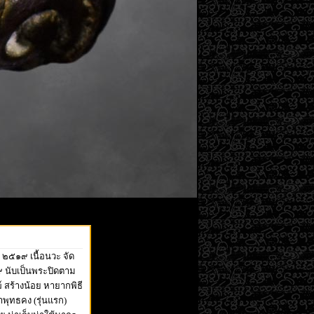
 ๒๕๑๙ เนื้อนวะ จัด
๑๙ นับเป็นพระปิดตาม
์ สร้างน้อย หายากพิธี
พุทธคง (รุ่นแรก)