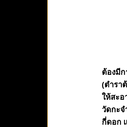
ต้องมี
(ตำราต
ให้สะอ
วัดกะจ
กี่ดอก 