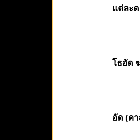
แต่ละด
โธอัด
อัด (ค