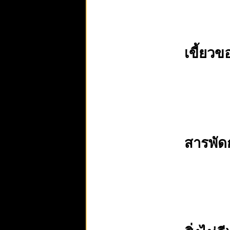
เขี้ยวข
สารพัด