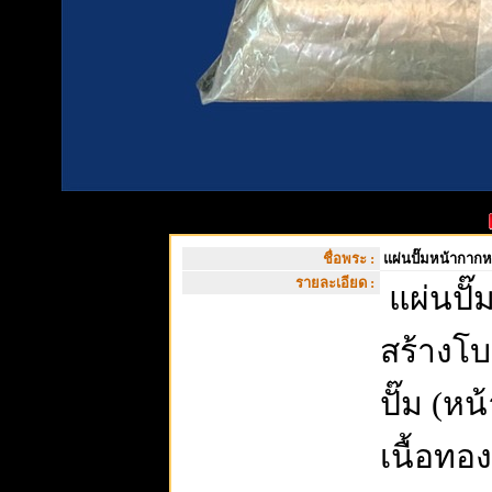
ชื่อพระ :
แผ่นปั๊มหน้ากากห
รายละเอียด :
แผ่นปั๊
สร้างโบ
ปั๊ม (ห
เนื้อทอ