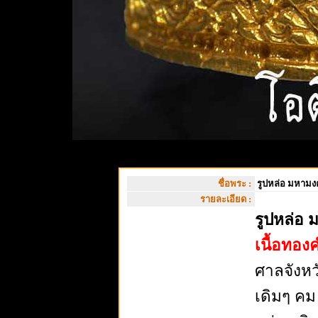
ชื่อพระ :
รูปหล่อ มหามงค
รายละเอียด :
รูปหล่อ 
เนื้อทอง
ศาลจังหว
เดิมๆ คม