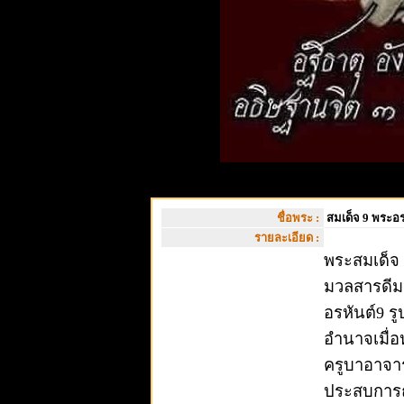
ชื่อพระ :
สมเด็จ 9 พระอร
รายละเอียด :
พระสมเด็จ 
มวลสารดีม
อรหันต์9 ร
อำนาจเมื่อ
ครูบาอาจา
ประสบการณ