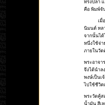
ทรงปลา และ
คือ พิมพ์จ
เมื่อกดพ
นิมนต์ หลว
จากนั้นได
หนึ่งใช้จ
ภายในวัดค
พระอาจารย์
จึงได้นำล
พงษ์เป็นเ
ไปใช้ชีวิ
พระวัดคู้ส
น้ำมัน สีเ