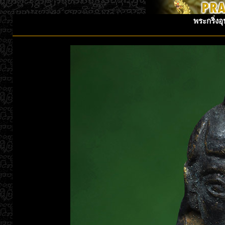
พระกริ่งอ