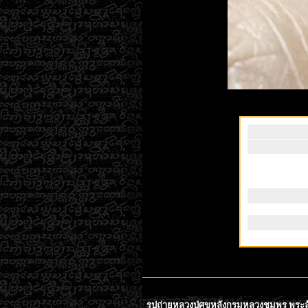
รูปถ่ายหลวงปู่ศุขหลังกรมหลวงชุมพร พระล