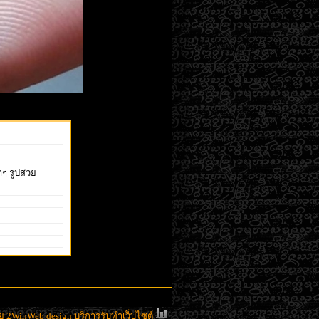
าๆ รูปสวย
 2WinWeb design บริการรับทำเว็บไซต์