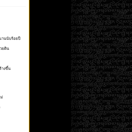
วนานนับร้อยปี
้วยดิน
ร้างขึ้น
ม่
ัว