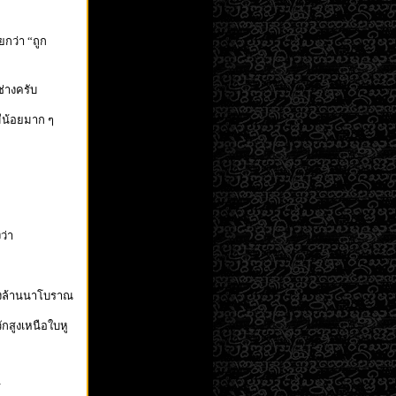
ยกว่า “ถูก
ช่างครับ
ีน้อยมาก ๆ
ว่า
ิงล้านนาโบราณ
ักสูงเหนือใบหู
าร