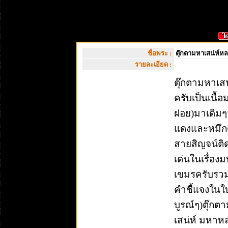
ชื่อพระ :
ตุ๊กตามหาเสน่ห์หลว
รายละเอียด :
ตุ๊กตามหาเส
ครับเป็นเนื
ฝอย)มาเดิมๆ
แดงและหมึกด
สายสิญจน์ติด
เด่นในเรื่อ
เขมรครับรวม
คำชี้แจงในใบ
บูรณ์ๆ)ตุ๊กต
เสน่ห์ มหาห