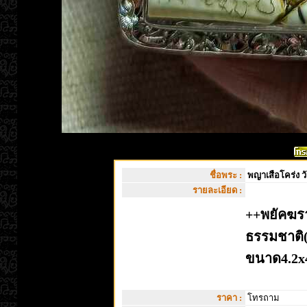
ชื่อพระ :
พญาเสือโคร่ง ว
รายละเอียด :
++พยัคฆร
ธรรมชาติ(ง
ขนาด4.2x4
ราคา :
โทรถาม