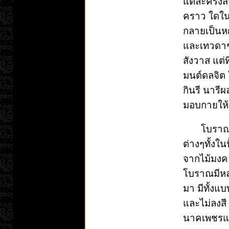
แต่ละครั้ง
คราว ใดใน
กลายเป็นห
และเทวดาชั
สังวาส แต่ท
มนต์ดลจิต ใ
กินรี นารี
มอบกายใ
โบราณาจา
ต่างๆทั้งใ
จากไม้มงค
โบราณมีหล
มา มีทั้งแ
และไม่ลงสี 
นาคเพชร