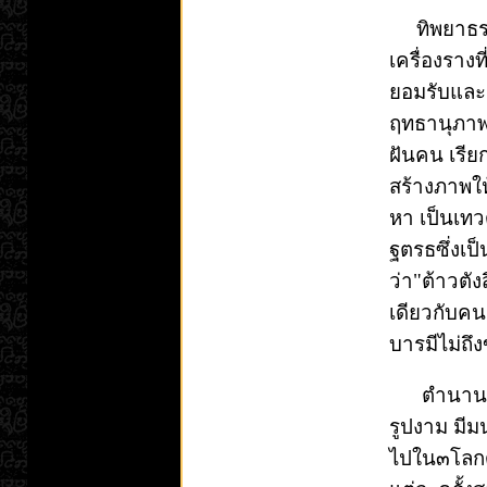
ทิพยาธร"
เครื่องรา
ยอมรับและก
ฤทธานุภาพ
ฝันคน เรีย
สร้างภาพให
หา เป็นเท
ฐตรธซึ่งเ
ว่า"ต้าวตั
เดียวกับคน
บารมีไม่ถึง
ตำนานยังไ
รูปงาม มีม
ไปใน๓โลก