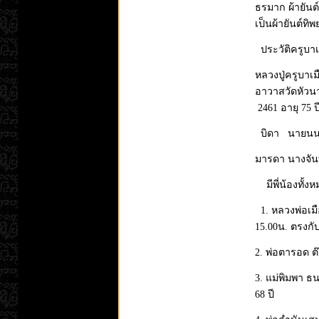
ธรมาก ผ้ายันต
เป็นผ้ายันต์ทิ
ประวัติครูบา
หลวงปู่ครูบาเ
อาวาสวัดหัวนา
2461 อายุ 75 ป
บิดา นายนนท
มารดา นางจันท
มีพี่น้องทั้งห
1. หลวงพ่อเม
15.00น. ตรงกั
2. พ่อตารอด 
3. แม่พิมพา ธน
68 ปี