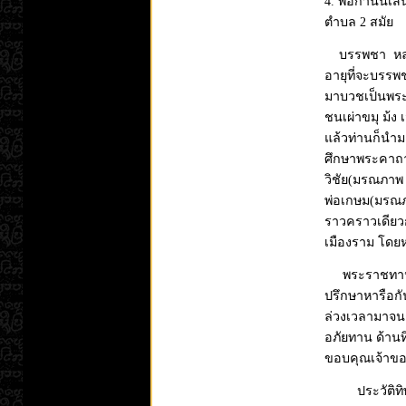
4. พ่อกำนันเส
ตำบล 2 สมัย
บรรพชา หลวงพ
อายุที่จะบรรพ
มาบวชเป็นพระแ
ชนเผ่าขมุ ม้ง 
แล้วท่านก็นำม
ศึกษาพระคาถา
วิชัย(มรณภาพ
พ่อเกษม(มรณภา
ราวคราวเดียวกั
เมืองราม โดย
พระราชทานเพ
ปรึกษาหารือกัน
ล่วงเวลามาจนถ
อภัยทาน ด้านทิ
ขอบคุณเจ้าของ
ประวัติทิพ