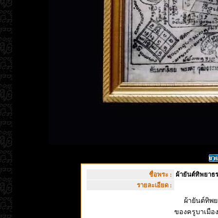
ชื่อพระ :
ผ้ายันต์ทิพยาธ
รายละเอียด :
ผ้ายันต์ทิพยา
ของครูบาเมืองไ