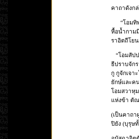
คาถาดังกล่
“โอมทิพยา
หื้อน้ำกาม
ราอิตถีโยน
“โอมสัปปะ
ธีปราบจักร
กู กูจักเจาะ
ยักษ์และคน
โอมสวาหุมติ
แห่งข้า ต
(เป็นคาถาผู
ปิยัง (บุรุ
อมัสฉาจิตตั