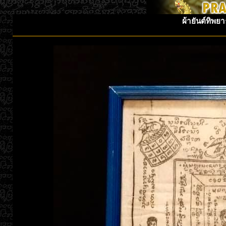
ผ้ายันต์ทิพย