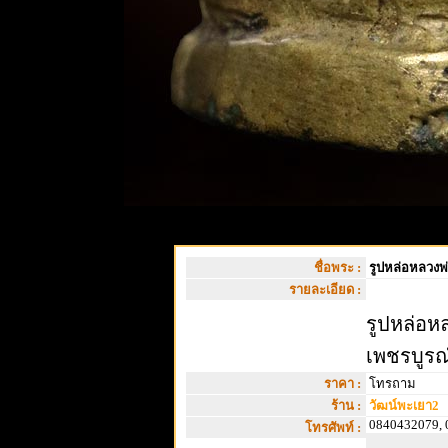
ชื่อพระ :
รูปหล่อหลวงพ
รายละเอียด :
รูปหล่อห
เพชรบูรณ
ราคา :
โทรถาม
ร้าน :
วัฒน์พะเยา2
0840432079, 
โทรศัพท์ :