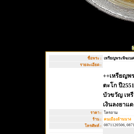
ชื่อพระ :
เหรียญพระพิฆเนศห
รายละเอียด :
++เหรียญพร
ตะโก ปี2551 
บัวขวัญ เห
เงินลงยาแด
ราคา :
โทรถาม
ร้าน :
คนเมืองล้านนา4
0871120506, 087
โทรศัพท์ :