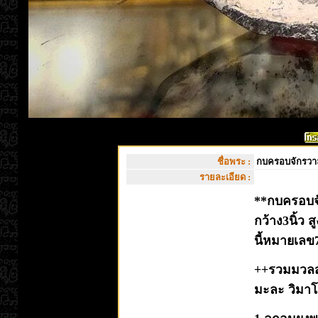
ชื่อพระ :
กบครอบจักรวาล
รายละเอียด :
**กบครอบจั
กว้าง3นิ้ว 
นี้หมายเล
++รวมมวลสา
มะละ วิมาโ