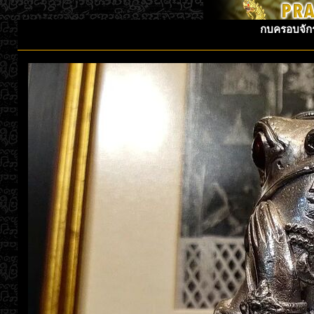
กบครอบจักร