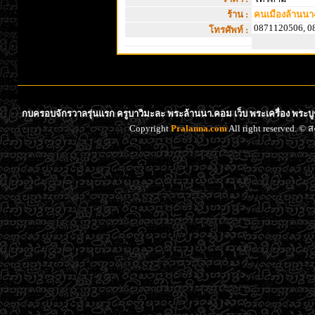
ร้าน :
คนเมืองล้านนา
0871120506, 0
โทรศัพท์ :
กบครอบจักรวาลรุ่นแรก ครูบาวิมะละ พระล้านนา.คอม เว็บ พระเครื่อง พระบู
Copyright
Pralanna.com
All right reserved. 