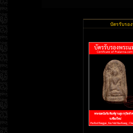
บัตรรับรอง
พระรอดบังภัย พิมพ์ฐานสูง กรุวัดหัวข
จ.เชียงใหม่
Pra Rod Bangpai , Kru Wat Hua Kuang , Chi
ID : B5900938