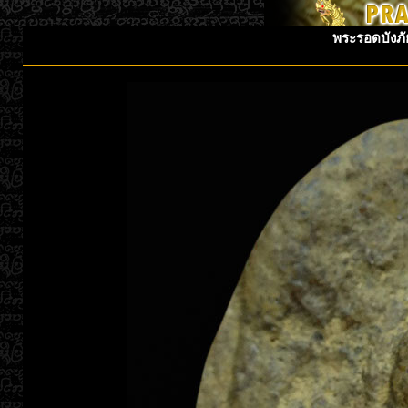
พระรอดบังภัย