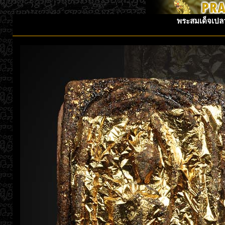
พระสมเด็จเปลว