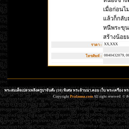
หนองช้างค
เมื่อก่อ
แล้วก็กลั
หนีพระขุ
สร้างน้อย
XX,XXX
ราคา :
0840432079, 0
โทรศัพท์ :
พระสมเด็จเปลวเพลิงครูบาจันต๊ะ (10) พิเศษ พระล้านนา.คอม เว็บ พระเครื่อง พ
Copyright
Pralanna.com
All right reserved. 