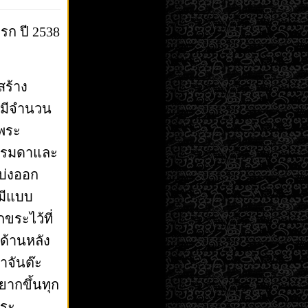
รก ปี 2538
สร้าง
่มีจำนวน
บพระ
ธรรมดาและ
บ่งออก
งมีแบบ
ขระไว้ที่
ด้านหลัง
าจันต๊ะ
ยากขึ้นทุก
พระ