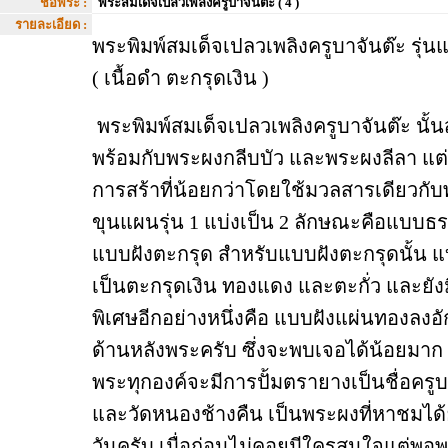
ชื่อพระ :
พระสมเด็จเปลวเพลิงครูบาจันต๊ะ ( 4 )
รายละเอียด :
พระพิมพ์สมเด็จเปลวเพลิงครูบาจันต๊ะ รุ่นแ
( เนื้อดำ ตะกรุดเงิน )
พระพิมพ์สมเด็จเปลวเพลิงครูบาจันต๊ะ
นั้น
พร้อมกับพระผงกลีบบัว และพระผงลีลา แต
การสร้าที่น้อยกว่าโดยใช้มวลสารเดียวกั
ขุนแผนรุ่น 1 แบ่งเป็น 2 ลักษณะคือแบบ
แบบฝังตะกรุด สำหรับแบบฝังตะกรุดนั้น แ
เป็นตะกรุดเงิน ทองแดง และตะกั่ว และยั
พิเศษอีกอย่างหนึ่งคือ แบบฝังแผ่นทองลงอัก
ด้านหลังพระครับ ซึ่งจะพบเจอได้น้อยมาก 
พระทุกองค์จะมีการปั้มตรายางเป็นชื่อครูบ
และวัดหนองช้างคืน เป็นพระผงที่หาชมได้
วันครับ เมื่อก่อนไม่คอยมีใครสนใจแต่พอ