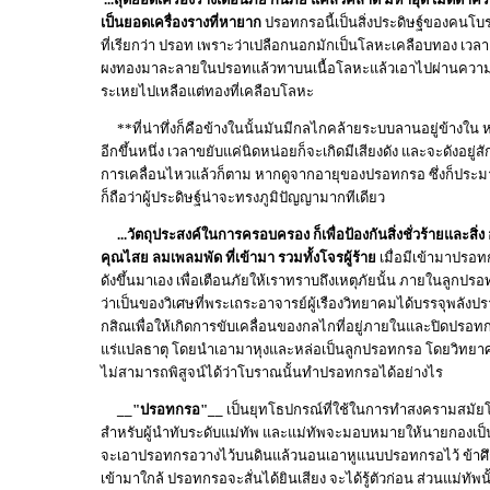
เป็นยอดเครื่องรางที่หายาก
ปรอทกรอนี้เป็นสิ่งประดิษฐ์ของคนโบร
ที่เรียกว่า ปรอท เพราะว่าเปลือกนอกมักเป็นโลหะเคลือบทอง เวลา
ผงทองมาละลายในปรอทแล้วทาบนเนื้อโลหะแล้วเอาไปผ่านความ
ระเหยไปเหลือแต่ทองที่เคลือบโลหะ
**ที่น่าทึ่งก็คือข้างในนั้นมันมีกลไกคล้ายระบบลานอยู่ข้างใน ห
อีกขึ้นหนึ่ง เวลาขยับแค่นิดหน่อยก็จะเกิดมีเสียงดัง และจะดังอยู่ส
การเคลื่อนไหวแล้วก็ตาม หากดูจากอายุของปรอทกรอ ซึ่งก็ประม
ก็ถือว่าผู้ประดิษฐ์น่าจะทรงภูมิปัญญามากทีเดียว
...วัตถุประสงค์ในการครอบครอง ก็เพื่อป้องกันสิ่งชั่วร้ายและสิ่ง
คุณไสย ลมเพลมพัด ที่เข้ามา รวมทั้งโจรผู้ร้าย
เมื่อมีเข้ามาปรอท
ดังขึ้นมาเอง เพื่อเตือนภัยให้เราทราบถึงเหตุภัยนั้น ภายในลูกปรอ
ว่าเป็นของวิเศษที่พระเถระอาจารย์ผู้เรืองวิทยาคมได้บรรจุพลังป
กสิณเพื่อให้เกิดการขับเคลื่อนของกลไกที่อยู่ภายในและปิดปรอ
แร่แปลธาตุ โดยนำเอามาหุงและหล่อเป็นลูกปรอทกรอ โดยวิทยาศาส
ไม่สามารถพิสูจน์ได้ว่าโบราณนั้นทำปรอทกรอได้อย่างไร
__"ปรอทกรอ"__
เป็นยุทโธปกรณ์ที่ใช้ในการทำสงครามสมัยโ
สำหรับผู้นำทับระดับแม่ทัพ และแม่ทัพจะมอบหมายให้นายกองเป็น
จะเอาปรอทกรอวางไว้บนดินแล้วนอนเอาหูแนบปรอทกรอไว้ ข้าศึกข
เข้ามาใกล้ ปรอทกรอจะสั่นได้ยินเสียง จะได้รู้ตัวก่อน ส่วนแม่ทัพนั้