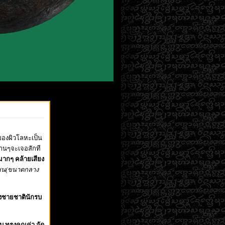
ของผิวโลหะเป็น
นๆจะเจอสักที
มากๆ คล้ายเสียง
 เซน(ขนาดกลาง
งชายชาตินักรบ
บ ทรงคุณค่า จัด