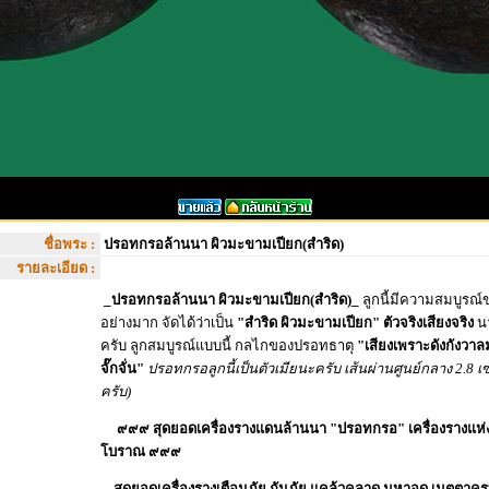
ชื่อพระ :
ปรอทกรอล้านนา ผิวมะขามเปียก(สำริด)
รายละเอียด :
_ปรอทกรอล้านนา ผิวมะขามเปียก(สำริด)_
ลูกนี้มีความสมบูรณ์
อย่างมาก จัดได้ว่าเป็น
"สำริด ผิวมะขามเปียก" ตัวจริงเสียงจริง
นา
ครับ ลูกสมบูรณ์แบบนี้ กลไกของปรอทธาตุ
"เสียงเพราะดังกังวาล
จั๊กจั่น"
ปรอทกรอลูกนี้เป็นตัวเมียนะครับ เส้นผ่านศูนย์กลาง 2.8
ครับ)
๙๙๙ สุดยอดเครื่องรางแดนล้านนา "ปรอทกรอ" เครื่องรางแห่
โบราณ ๙๙๙
...สุดยอดเครื่องรางเตือนภัย กันภัย แคล้วคลาด มหาอุด เมตตาคร