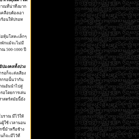
าณที่น่าทึ่งมาก
เคลือบต้องเอา
ร้อนให้ปรอท
่อหุ้มโลหะเล็กๆ
ักพักแม้จะไม่มี
าณ 500-1000 ปี
 อัปมงคลทั้งปวง
กรอก็จะส่งเสียง
ทกรอนั้นว่ากัน
ราณอันนำไปสู่
ทกรอโดยการเล่น
ตร์สมัยนี้ยัง
บราณ มีไว้ให้
ผู้ใช้ เวลานอน
ี่ม้าหรือช้าง
นก็จะมีไว้ที่