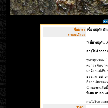
ชื่อพระ :
เขี้ยวหมูตัน พ
รายละเอียด :
"เขี้ยวหมูตั
อายุไม่ต่ำกว่า 
พุทธคุณของ
"เ
คงกระพันชาตรี
มาด้วยแต่เดิม 
ธรรมดาอย่างแ
ถือว่าเป็นของ
นำของทนสิทธิ์
พิเศษ แปลก แ
สนใจโทรสอบถา
ราคา :