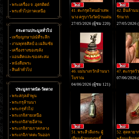
-
พระเครื่อง จ .อุตรดิตถ์
41. ตะกรุดโทนม้าเสพ
42. อิ่นล้าน
-
พระทั่วไปภาคเหนือ
นาง ครูบาวังวัดบ้านเด่น
รักมาก
27/05/2026 (ผู้ชม 220)
27/05/2026 (
กระดานประมูลทั่วไป
-
เหรียญกษาปณ์ที่ระลึก
-
งานพุทธศิลป์ อ.เฉลิมชัย
-
เครื่องรางของขลัง
-
แอนติคและของสะสม
-
หนังสือพระ
-
สินค้าทั่วไป
46. แม่นางกวักล้านนา
47. ตะกรุดว
โบราณ
07/06/2026 (
04/06/2026 (ผู้ชม 121)
ประมูลกาดนัด-วัดดวง
-
พระสกุลลำพูน
-
พระกรุล้านนา
-
พระกรุทั่วไป
-
พระเกจิสายเหนือ
-
พระเกจิสายอีสาน
-
พระเกจิสายภาคกลาง
51. พระสีวลีเถระ ผู้
52. สุดหายาก
-
พระเกจิภาคตะวันออก
เปี่ยมด้วยบุญฤทธิ์
พร้อมเส้นเกศ