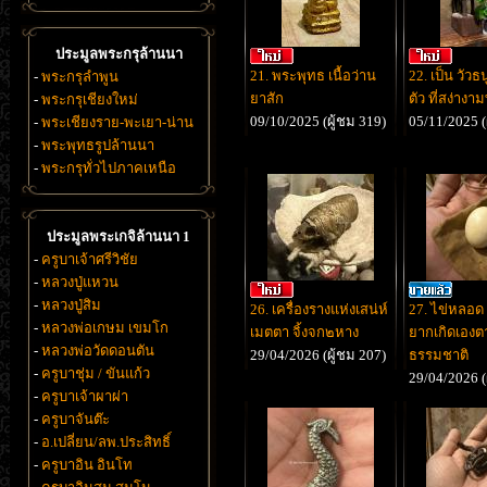
ประมูลพระกรุล้านนา
21. พระพุทธ เนื้อว่าน
22. เป็น วัวธ
-
พระกรุลำพูน
ยาสัก
ตัว ที่สง่างา
-
พระกรุเชียงใหม่
09/10/2025 (ผู้ชม 319)
05/11/2025 (
-
พระเชียงราย-พะเยา-น่าน
-
พระพุทธรูปล้านนา
-
พระกรุทั่วไปภาคเหนือ
ประมูลพระเกจิล้านนา 1
-
ครูบาเจ้าศรีวิชัย
-
หลวงปู่แหวน
-
หลวงปู่สิม
26. เครื่องรางแห่งเสน่ห์
27. ไข่หลอด
-
หลวงพ่อเกษม เขมโก
เมตตา จิ้งจก๒หาง
ยากเกิดเองต
-
หลวงพ่อวัดดอนตัน
29/04/2026 (ผู้ชม 207)
ธรรมชาติ
-
ครูบาชุ่ม / ขันแก้ว
29/04/2026 (
-
ครูบาเจ้าผาผ่า
-
ครูบาจันต๊ะ
-
อ.เปลี่ยน/ลพ.ประสิทธิ์
-
ครูบาอิน อินโท