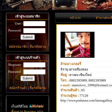
เข้าสู่ระบบสมาชิก
หน้าแรก
ตำนานพระล
User :
Password :
สมัครสมาชิก
|
ลืมรหัสผ่าน
เข้าสู่ระบบร้านค้า
ล้านนา แกลอรี่
Shopuser :
จิรายุ เผ่าเหลืองทอง
Password :
ที่อยู่ :
หางดง เชียงใหม่
โทร. :
0802395989, 0802395989
e-mail :
mariolove_1999@hotmail.c
สมัครร้านค้า
|
ลืมรหัสผ่าน
จำนวนสินค้า :
65
จำนวนผู้ชม :
77129
http://www.pralanna.com/lannagaller
เก็บสถิติโดย
ตั้งแต่ 16 กันยายน 2551