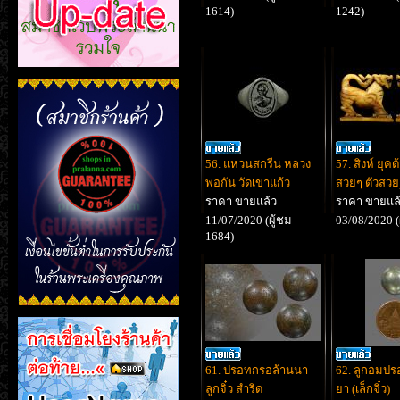
1614)
1242)
56. แหวนสกรีน หลวง
57. สิงห์ ยุคต
พ่อกัน วัดเขาแก้ว
สวยๆ ตัวสวย
ราคา ขายแล้ว
ราคา ขายแล
11/07/2020 (ผู้ชม
03/08/2020 (
1684)
61. ปรอทกรอล้านนา
62. ลูกอมปร
ลูกจิ๋ว สำริด
ยา (เล็กจิ๋ว)