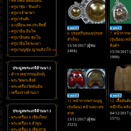
-
หลวงพ่อวัดดอนตัน
-
ครูบาชุ่ม / ขันแก้ว
-
ครูบาเจ้าผาผ่า
-
ครูบาจันต๊ะ
-
อ.เปลี่ยน/ลพ.ประสิทธิ์
-
ครูบาอิน อินโท
6. ปรอทกินทอง(ปรอท
7. หน้ากาก
-
ครูบาอินสม สุมโน
สำเร็จ)
(รุ่นนิยม) ห
-
ครูบาอินโต พะเยา
15/10/2017 (ผู้ชม
พิงค์ฯ
-
ครูบาบุญชุ่ม ญาณสังวโร
2484)
15/10/2017 (
1906)
ประมูลพระเกจิล้านนา 2
-
ท้าวเวสสุวรรณ(ยักษ์)
-
พระวัดพระสิงห์
-
พระเครื่องวัดพันอ้น
-
เครื่องรางล้านนา
11. หน้ากากพรานบุญ
12. เสื้อยันต์
(รุ่นนิยม) หน้าแดง เลข
หมึกจีน หลัง
ประมูลพระเกจิล้านนา 3
สวย
04/12/2017 (
-
พระเครื่อง จ.เชียงใหม่
1571)
13/11/2017 (ผู้ชม
-
พระเครื่อง จ.ลำพูน
2523)
-
พระเครื่อง จ.เชียงราย