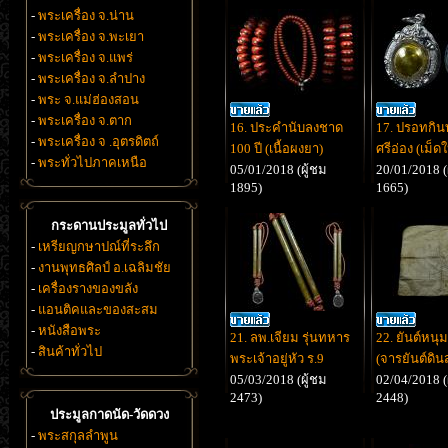
-
พระเครื่อง จ.น่าน
-
พระเครื่อง จ.พะเยา
-
พระเครื่อง จ.แพร่
-
พระเครื่อง จ.ลำปาง
-
พระ จ.แม่ฮ่องสอน
-
พระเครื่อง จ.ตาก
16. ประคำนับลงชาด
17. ปรอทกิน
-
พระเครื่อง จ .อุตรดิตถ์
100 ปี (เนื้อผงยา)
ศรีอ่อง (เม็ด
-
พระทั่วไปภาคเหนือ
05/01/2018 (ผู้ชม
20/01/2018 (
1895)
1665)
กระดานประมูลทั่วไป
-
เหรียญกษาปณ์ที่ระลึก
-
งานพุทธศิลป์ อ.เฉลิมชัย
-
เครื่องรางของขลัง
-
แอนติคและของสะสม
-
หนังสือพระ
21. ลพ.เจียม รุ่นทหาร
22. ยันต์หนุ
-
สินค้าทั่วไป
พระเจ้าอยู่หัว ร.9
(จารยันต์ดิน
05/03/2018 (ผู้ชม
02/04/2018 (
2473)
2448)
ประมูลกาดนัด-วัดดวง
-
พระสกุลลำพูน