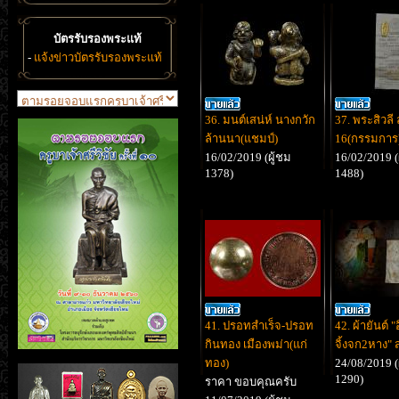
บัตรรับรองพระแท้
-
แจ้งข่าวบัตรรับรองพระแท้
36. มนต์เสน่ห์ นางกวัก
37. พระสิวลี
ล้านนา(แชมป์)
16(กรรมการ)
16/02/2019 (ผู้ชม
16/02/2019 (
1378)
1488)
41. ปรอทสำเร็จ-ปรอท
42. ผ้ายันต์ "
กินทอง เมืองพม่า(แก่
จิ้งจก2หาง" 
ทอง)
24/08/2019 (
1290)
ราคา ขอบคุณครับ