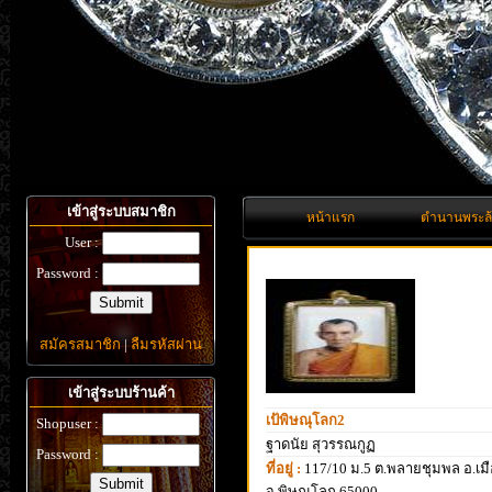
เข้าสู่ระบบสมาชิก
หน้าแรก
ตำนานพระล
User :
Password :
สมัครสมาชิก
|
ลืมรหัสผ่าน
เข้าสู่ระบบร้านค้า
เป้พิษณุโลก2
Shopuser :
ฐาดนัย สุวรรณกูฏ
Password :
ที่อยู่ :
117/10 ม.5 ต.พลายชุมพล อ.เมื
จ.พิษณุโลก 65000