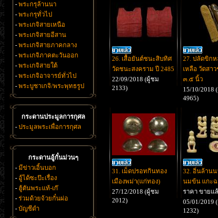
-
พระกรุล้านนา
-
พระกรุทั่วไป
-
พระเกจิสายเหนือ
-
พระเกจิสายอีสาน
-
พระเกจิสายภาคกลาง
-
พระเกจิภาคตะวันออก
26. เสื้อยันต์ชนะสิบทิศ
27. ปลัดขิกห
-
พระเกจิสายใต้
วัดชนะสงคราม ปี 2485
เหลือ วัดสา
-
พระเกจิอาจารย์ทั่วไป
22/09/2018 (ผู้ชม
๓.๕ นิ้ว
-
พระบูชาเกจิ/พระพุทธรูป
2133)
15/10/2018 (
4965)
กระดานประมูลการกุศล
-
ประมูลพระเพื่อการกุศล
กระดานอู้กั๋นม่วนๆ
-
มีข่าวเอิ้นบอก
31. เม็ดปรอทกินทอง
32. อิ่นล้านน
-
อู้ได้ซะป๊ะเรื่อง
เมืองพม่า(แก่ทอง)
นมข้น แกะฉ
-
ฮู้ตันพระแท้-เก๊
27/12/2018 (ผู้ชม
ราคา ขายแล
-
ร่วมด้วยจ้วยกั๋นผ่อ
2012)
05/01/2019 (
-
บัญชีดำ
1232)