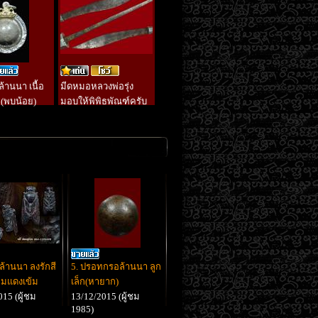
านนา เนื้อ
มีดหมอหลวงพ่อรุ่ง
็ก(พบน้อย)
มอบให้พิพิธพัณฑ์ครับ
่ล้านนา ลงรักสี
5. ปรอทกรอล้านนา ลูก
อมแดงเข้ม
เล็ก(หายาก)
15 (ผู้ชม
13/12/2015 (ผู้ชม
1985)