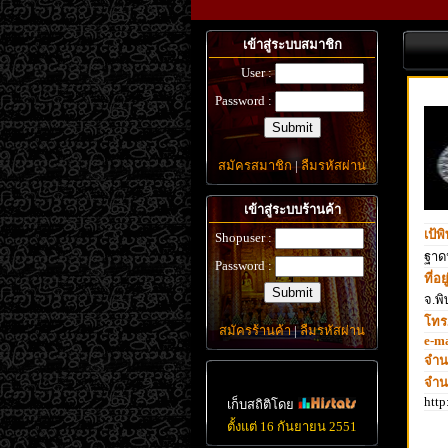
เข้าสู่ระบบสมาชิก
User :
Password :
สมัครสมาชิก
|
ลืมรหัสผ่าน
เข้าสู่ระบบร้านค้า
เป้พ
Shopuser :
ฐาด
Password :
ที่อยู
จ.พ
โทร.
สมัครร้านค้า
|
ลืมรหัสผ่าน
e-ma
จำน
จำน
http
เก็บสถิติโดย
ตั้งแต่ 16 กันยายน 2551