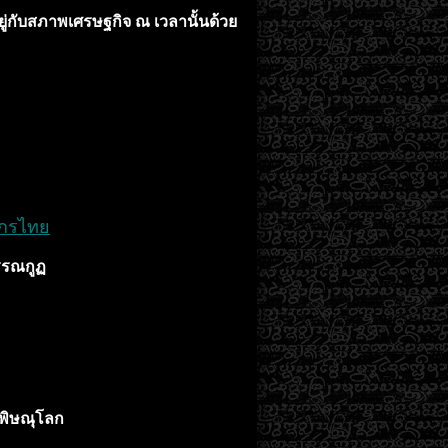
นอยู่กับสภาพเศรษฐกิจ ณ เวลานั้นด้วย
กรไทย
รรณกูฏ
พิษณุโลก