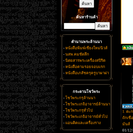
ค้นหาร้านค้า
ตำนานพระล้านนา
-
หนังสือพิมพ์เชียงใหม่นิวส์
-
นสพ.คมชัดลึก
-
นิตยสารพระเครื่องสปิริต
-
หนังสือตามรอยจอบแรก
-
หนังสือเภสัชครุครูบาผาผ่า
กระดานโชว์พระ
-
โชว์พระกรุล้านนา
-
โชว์พระเกจิอาจารย์ล้านนา
-
โชว์พระกรุทั่วไป
1. ตะ
-
โชว์พระเกจิอาจารย์ทั่วไป
ถักเชื
-
แอนติคและเครื่องราง
มันส์
01/12/