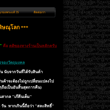
ับรองพระแท้ 3S
ติดต่อเรา
พิษณุโลก
***
า"
คือ
คติของทางร้านเป็นหลักครับ
รจองวัตถุมงคล
 นับจากวันที่ได้รับสินค้า
นค้าจะต้องไม่ถูกเปลี่ยนแปลงไป
ๆ
ถือเป็นอันสิ้นสุดการคืน)
สากล "เก๊คืนเต็ม"
 วัน หากเกินนี้ถือว่า "สละสิทธิ์"