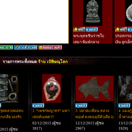
พระพุทธชินราชใบ
ปรอทกรอล้
เสมา พิมพ์กลาง
เงิน ลูกเล
รายการพระทั้งหมด
ร้าน เป้พิษณุโลก
กรุดหลวงพ่อทบ
2. *เพชรพญาธร* มหา
3. ปลาตะเพียน หลวง
4. แมงภู
อกเกลียวลงรัก
เสน่ห์เมตตา!!
พ่อเต๋ คงทอง(มีตัวเดียว)
น้ำตาล
02/12/2015 (ผู้ชม
12/12/2015 (ผู้ชม
13/12/20
3917)
2967)
1929)
2015 (ผู้ชม