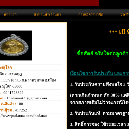
หน้าแรก
ตำนานพระล้านนา
การสมัครสมาชิก
บัตรร
เป้
***
"ซื่อสัตย์ จริงใจต่อลูกค้
ิษณุโลก
เงื่อนไขการรับประกัน และกา
นัย สุวรรณกูฏ
่ :
117/10 ม.5 ต.พลายชุมพล อ.เมือง
1. รับประกันความพึงพอใจ 3 วัน
ิษณุโลก 65000
 :
0941728826
(หากเกินกำหนด หัก 30% แต่สิ
il :
Thadanai471@gmail.com
จากสภาพเดิมไม่ว่าจะกรณีใด
วนสินค้า :
100
วนผู้ชม :
417252
2. รับประกันแท้ ตามมาตรฐาน
://www.pralanna.com/thadanai
3. สิทธิ์การจอง ใช้ระยะเวลา 3