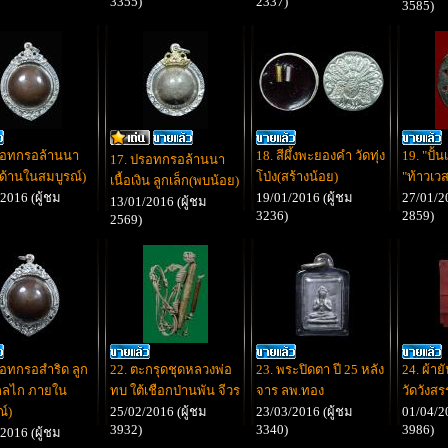
3355)
2337)
3585)
รอทกรอล้านนา
18. สีผึ้งพะยองคำ วัดทุ่ง
19. "ปั้
17. ปรอทกรอล้านนา
ด้านในสมบูรณ์)
โป่ง(สร้างน้อย)
"ท้าวเว
เนื้อเงิน ลูกเล็ก(พบน้อย)
2016 (ผู้ชม
19/01/2016 (ผู้ชม
27/01/20
13/01/2016 (ผู้ชม
3236)
2859)
2569)
รอทกรอสำริด ลูก
22. ตะกรุดชุดหลวงพ่อ
23. พระปิดตา ปี 25 หลัง
24. ผ้า
กลไก ภายใน
ทบ ใต้เชือกป่านพัน จีวร
จาร ลพ.ทอง
วัดวังสร
์)
25/02/2016 (ผู้ชม
23/03/2016 (ผู้ชม
01/04/20
3932)
3340)
3986)
2016 (ผู้ชม