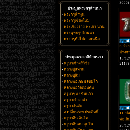
3000)
ประมูลพระกรุล้านนา
-
พระกรุลำพูน
-
พระกรุเชียงใหม่
-
พระเชียงราย-พะเยา-น่าน
-
พระพุทธรูปล้านนา
-
พระกรุทั่วไปภาคเหนือ
6. วัว
ข้างจา
ประมูลพระเกจิล้านนา 1
15/12/
-
ครูบาเจ้าศรีวิชัย
2117)
-
หลวงปู่แหวน
-
หลวงปู่สิม
-
หลวงพ่อเกษม เขมโก
-
หลวงพ่อวัดดอนตัน
-
ครูบาชุ่ม / ขันแก้ว
-
ครูบาเจ้าผาผ่า
-
ครูบาจันต๊ะ
-
อ.เปลี่ยน/ลพ.ประสิทธิ์
11. ป
-
ครูบาอิน อินโท
พ่อเดิ
-
ครูบาอินสม สุมโน
28/12/