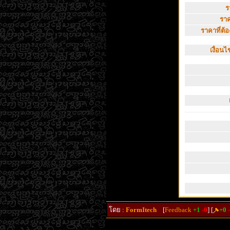
ร
ราค
ราคาที่ต้อง
เงื่อน
โดย :
FormItech
[
Feedback
+1
-0
] [
+0