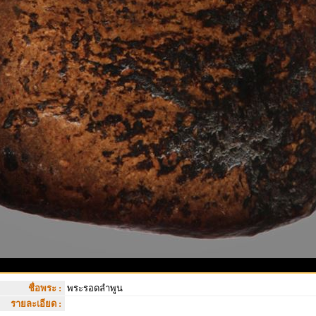
ชื่อพระ :
พระรอดลำพูน
รายละเอียด :