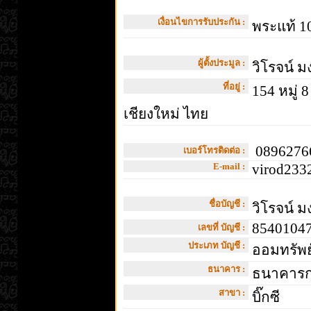
เงื่อนไขการรับประกัน :
พระแท้ 10
ผู้ตั้งประมูล :
วิโรจน์ ม
ที่อยู่ :
154 หมู่ 
เชียงใหม่ ไทย
08962766
เบอร์โทรติดต่อ :
E-mail :
virod233
ชื่อบัญชี :
วิโรจน์ ม
8540104
เลขที่ บัญชี :
ประเภท บัญชี :
ออมทรัพย
ธนาคาร :
ธนาคารกร
สาขา :
บิ๊กซี