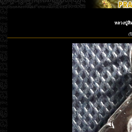
หลวงปู่สิ
(ป