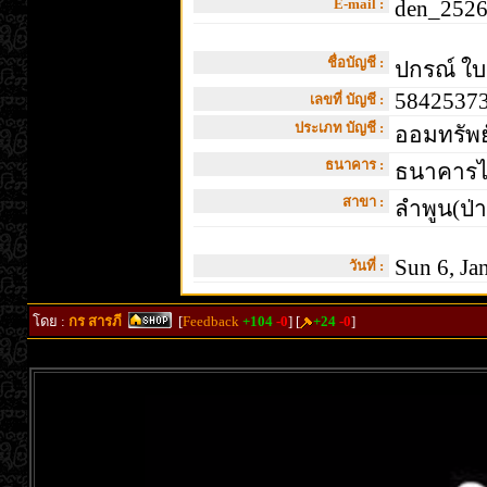
E-mail :
den_2526
ชื่อบัญชี :
ปกรณ์ ใ
5842537
เลขที่ บัญชี :
ประเภท บัญชี :
ออมทรัพย
ธนาคาร :
ธนาคารไท
สาขา :
ลำพูน(ป่า
Sun 6, Ja
วันที่ :
โดย :
กร สารภี
[
Feedback
+104
-0
] [
+24
-0
]