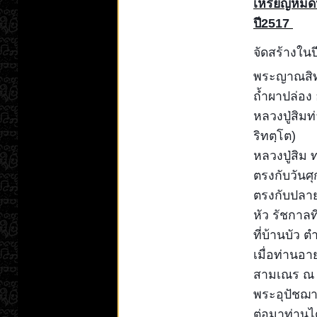
เหรียญหมดห่
ปี2517
จัดสร้างในป
พระญาณสิทธ
ถ้ำผาปล่อง 
หลวงปู่สิมท
ริทตฺโต)
หลวงปู่สิม 
ตรงกับวันศุ
ตรงกับปลาย
หัว รัชกาลที
ที่บ้านบัว
เมื่อท่านอา
สามเณร ณ ว
พระอุปัชฌา
ต่อมาท่านได