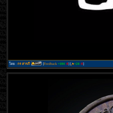
โดย :
กร สารภี
[
Feedback
+104
-0
] [
+24
-0
]