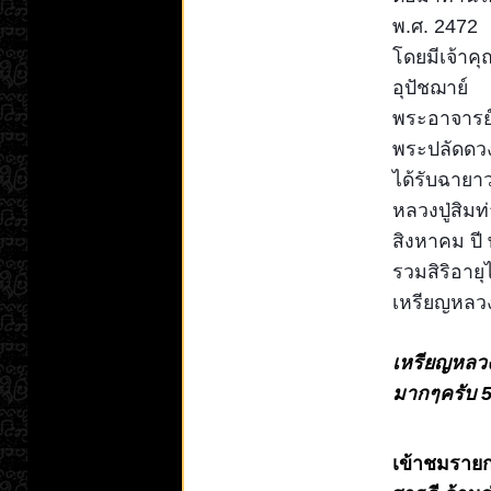
พ.ศ. 2472
โดยมีเจ้าคุ
อุปัชฌาย์
พระอาจารย์
พระปลัดดวง
ได้รับฉายาว
หลวงปู่สิมท
สิงหาคม ปี 
รวมสิริอายุ
เหรียญหลวงป
เหรียญหลวงป
มากๆครับ 5
เข้าชมรายกา