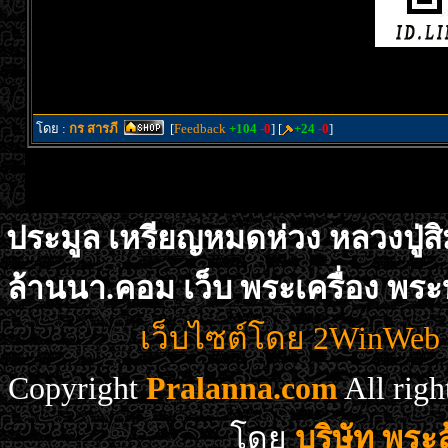
โดย :
กร สารภี
[
Feedback
+104
-0
] [
+24
-0
]
ประมูล เหรียญหมดห่วง หลวงปู่สิม
ล้านนา.คอม เว็บ พระเครื่อง พระ
เว็บไซต์โดย 2WinWeb d
Copyright
Pralanna.com
All rig
โดย
บริษัท พร