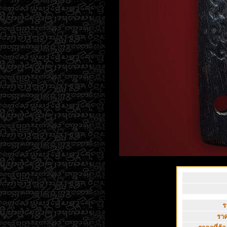
ร
ราค