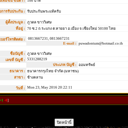
เพิ่มขึ้น ขั้นต่ำ :
100 บาท
ไขการรับประกัน :
รับประกันพระแท้ครับ
ผู้ตั้งประมูล :
ภูวดล ขาววิเศษ
ที่อยู่ :
70 ซ.2 ถ.ระแกง ต.หายยา อ.เมือง จ.เชียงใหม่ 50100 ไทย
0813667231, 0813667231
เบอร์โทรติดต่อ :
E-mail :
puwadontum@hotmail.co.th
ชื่อบัญชี :
ภูวดล ขาววิเศษ
5331288219
เลขที่ บัญชี :
ประเภท บัญชี :
ออมทรัพย์
ธนาคาร :
ธนาคารกรุงไทย จำกัด (มหาชน)
สาขา :
ช้างคลาน
Mon 23, May 2016 20:22:11
วันที่ :
+1
-0
]