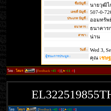
ชื่อบัญชี :
นายวุฒิไก
507-0-72
เลขที่ บัญชี :
ประเภท บัญชี :
ออมทรัพย
ธนาคาร :
ธนาคารกร
สาขา :
น่าน
Wed 3, Se
วันที่ :
ผู้ชนะการประมูล :
คุณ
เชษ
โดย :
โตมร
[
Feedback
+45
-0
] [
+11
-0
]
EL322519855T
โดย :
โตมร
[
Feedback
+45
-0
] [
+11
-0
]