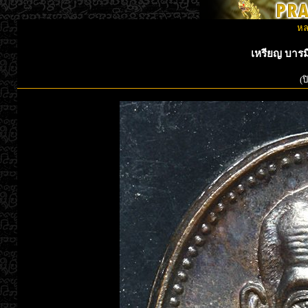
หล
เหรียญ บารมี
(ป