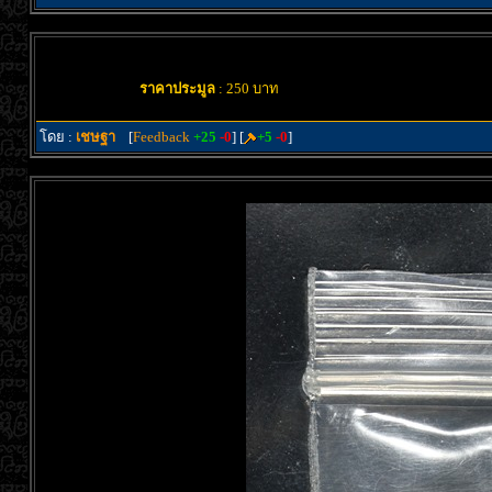
ราคาประมูล
: 250 บาท
โดย :
เชษฐา
[
Feedback
+25
-0
] [
+5
-0
]